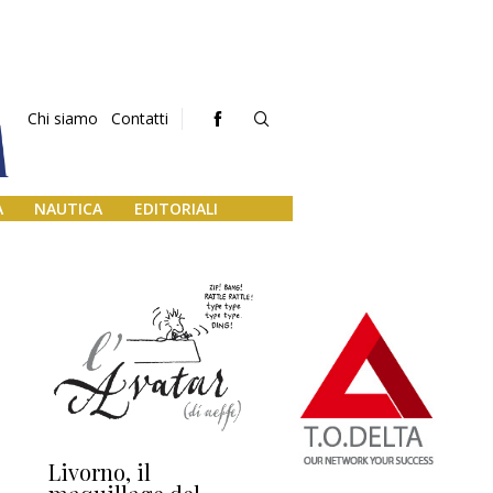
Chi siamo
Contatti
A
NAUTICA
EDITORIALI
Livorno, il
L’uscita di scena di
Da