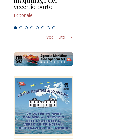
maquillage del
Marilli e il mosaico
gu
vecchio porto
scompaginato
Edi
Editoriale
Editoriale
Vedi Tutti