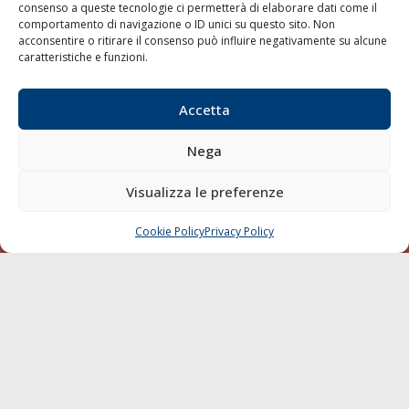
consenso a queste tecnologie ci permetterà di elaborare dati come il
LA GAZZETTA MARITTIMA
comportamento di navigazione o ID unici su questo sito. Non
acconsentire o ritirare il consenso può influire negativamente su alcune
Indirizzo:
Scali D'Azeglio, 20, 57123 Livorno
caratteristiche e funzioni.
Telefono:
0586 893358
Fax:
0586 892324
Accetta
Email:
redazione@gazzettamarittima.it
P.IVA:
00118570498
Nega
Società Editoriale Marittima a r.l. (Editore) - Autorizzazione
del Tribunale di Livorno n. 217 del 10 giugno 1968 - N°
Visualizza le preferenze
iscrizione al ROC (Registro Operatori delle Comunicazioni)
della Società Editoriale Marittima a r.l.: N° 1301 Iscrizione
della testata elettronica La Gazzetta Marittima al Tribunale
Cookie Policy
Privacy Policy
CHIAMA
SCRIVI
di Livorno del 15/09/2010.
LINK
Shipping
Porti/Interporti
Trasporti