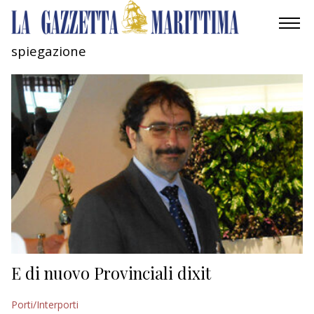
spiegazione
AMBIENTE
MOBILITÀ
INDUSTRIA
RICERCA
ECONOMIA
TURISMO
CULTURA
E di nuovo Provinciali dixit
NAUTICA
Porti/Interporti