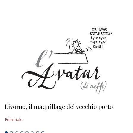
EDITORIALI
Livorno, il maquillage del vecchio porto
L
s
Editoriale
Ed