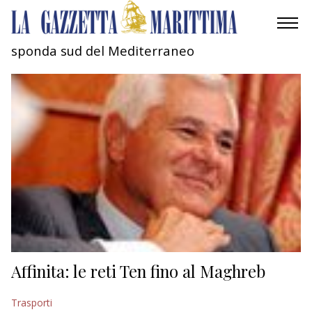
sponda sud del Mediterraneo
AMBIENTE
MOBILITÀ
INDUSTRIA
RICERCA
ECONOMIA
TURISMO
CULTURA
Affinita: le reti Ten fino al Maghreb
NAUTICA
Trasporti