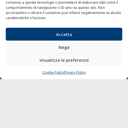
consenso a queste tecnologie ci permetterà di elaborare dati come il
LA GAZZETTA MARITTIMA
comportamento di navigazione o ID unici su questo sito. Non
acconsentire o ritirare il consenso può influire negativamente su alcune
Indirizzo:
Scali D'Azeglio, 20, 57123 Livorno
caratteristiche e funzioni.
Telefono:
0586 893358
Fax:
0586 892324
Accetta
Email:
redazione@gazzettamarittima.it
P.IVA:
00118570498
Nega
Società Editoriale Marittima a r.l. (Editore) - Autorizzazione
del Tribunale di Livorno n. 217 del 10 giugno 1968 - N°
Visualizza le preferenze
iscrizione al ROC (Registro Operatori delle Comunicazioni)
della Società Editoriale Marittima a r.l.: N° 1301 Iscrizione
della testata elettronica La Gazzetta Marittima al Tribunale
Cookie Policy
Privacy Policy
CHIAMA
SCRIVI
di Livorno del 15/09/2010.
LINK
Shipping
Porti/Interporti
Trasporti