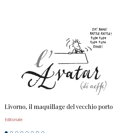
EDITORIALI
Livorno, il maquillage del vecchio porto
L
s
Editoriale
Ed