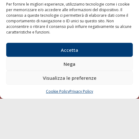
Per fornire le migliori esperienze, utilizziamo tecnologie come i cookie
per memorizzare e/o accedere alle informazioni del dispositivo. Il
consenso a queste tecnologie ci permetterà di elaborare dati come il
LA GAZZETTA MARITTIMA
comportamento di navigazione o ID unici su questo sito. Non
acconsentire o ritirare il consenso può influire negativamente su alcune
Indirizzo:
Scali D'Azeglio, 20, 57123 Livorno
caratteristiche e funzioni.
Telefono:
0586 893358
Fax:
0586 892324
Accetta
Email:
redazione@gazzettamarittima.it
P.IVA:
00118570498
Nega
Società Editoriale Marittima a r.l. (Editore) - Autorizzazione
del Tribunale di Livorno n. 217 del 10 giugno 1968 - N°
iscrizione al ROC (Registro Operatori delle Comunicazioni)
Visualizza le preferenze
della Società Editoriale Marittima a r.l.: N° 1301 Iscrizione
della testata elettronica La Gazzetta Marittima al Tribunale
Cookie Policy
Privacy Policy
CHIAMA
SCRIVI
di Livorno del 15/09/2010.
LINK
Shipping
Porti/Interporti