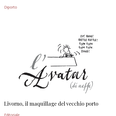
Diporto
EDITORIALI
Livorno, il maquillage del vecchio porto
L
s
Editoriale