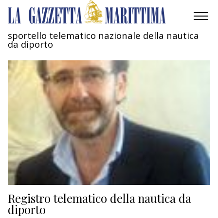
sportello telematico nazionale della nautica
da diporto
AMBIENTE
MOBILITÀ
INDUSTRIA
RICERCA
ECONOMIA
TURISMO
CULTURA
Registro telematico della nautica da
diporto
NAUTICA