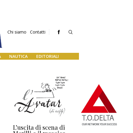
Chi siamo
Contatti
A
NAUTICA
EDITORIALI
L’uscita di scena di
Darsena a Europa,
Ho