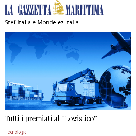
Stef Italia e Mondelez Italia
AMBIENTE
MOBILITÀ
INDUSTRIA
RICERCA
ECONOMIA
TURISMO
CULTURA
Tutti i premiati al “Logistico”
NAUTICA
Tecnologie