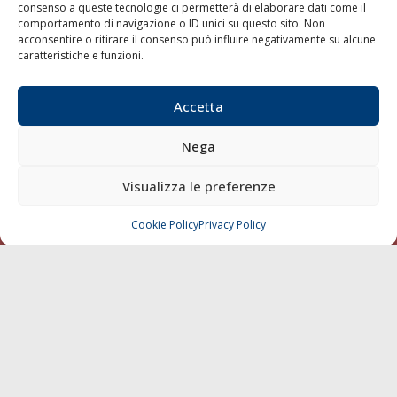
consenso a queste tecnologie ci permetterà di elaborare dati come il
LA GAZZETTA MARITTIMA
comportamento di navigazione o ID unici su questo sito. Non
acconsentire o ritirare il consenso può influire negativamente su alcune
Indirizzo:
Scali D'Azeglio, 20, 57123 Livorno
caratteristiche e funzioni.
Telefono:
0586 893358
Fax:
0586 892324
Accetta
Email:
redazione@gazzettamarittima.it
P.IVA:
00118570498
Nega
Società Editoriale Marittima a r.l. (Editore) - Autorizzazione
del Tribunale di Livorno n. 217 del 10 giugno 1968 - N°
Visualizza le preferenze
iscrizione al ROC (Registro Operatori delle Comunicazioni)
della Società Editoriale Marittima a r.l.: N° 1301 Iscrizione
della testata elettronica La Gazzetta Marittima al Tribunale
Cookie Policy
Privacy Policy
CHIAMA
SCRIVI
di Livorno del 15/09/2010.
LINK
Shipping
Porti/Interporti
Trasporti