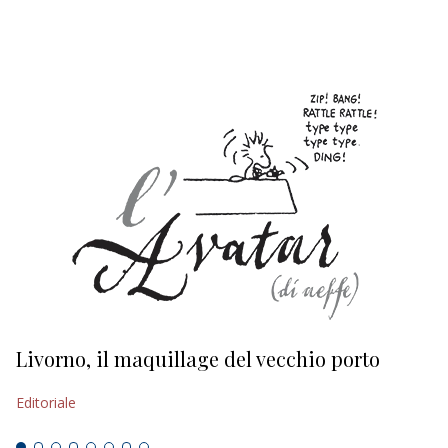
EDITORIALI
Livorno, il maquillage del vecchio porto
L
s
Editoriale
Ed