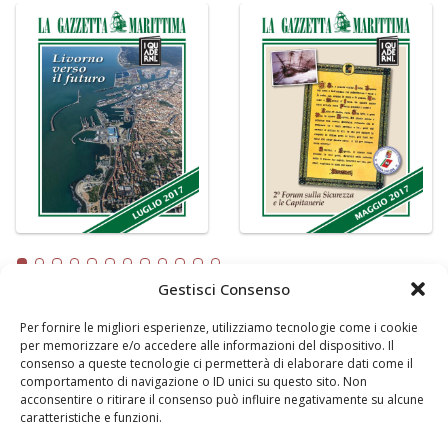
Gestisci Consenso
Per fornire le migliori esperienze, utilizziamo tecnologie come i cookie
LA GAZZETTA MARITTIMA
per memorizzare e/o accedere alle informazioni del dispositivo. Il
consenso a queste tecnologie ci permetterà di elaborare dati come il
Indirizzo:
Scali D'Azeglio, 20, 57123 Livorno
comportamento di navigazione o ID unici su questo sito. Non
Telefono:
0586 893358
acconsentire o ritirare il consenso può influire negativamente su alcune
caratteristiche e funzioni.
Fax:
0586 892324
Email:
redazione@gazzettamarittima.it