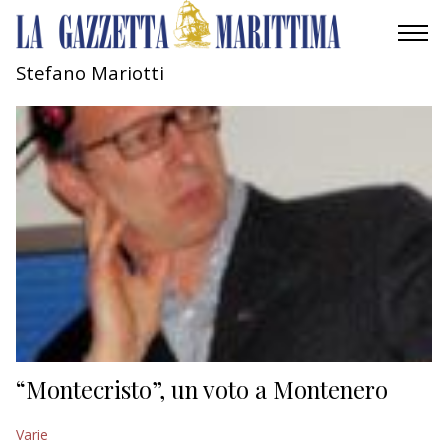
Stefano Mariotti
AMBIENTE
MOBILITÀ
INDUSTRIA
RICERCA
ECONOMIA
TURISMO
CULTURA
“Montecristo”, un voto a Montenero
NAUTICA
Varie