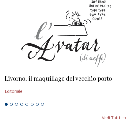
Livorno, il maquillage del vecchio porto
L
s
Editoriale
Ed
Vedi Tutti