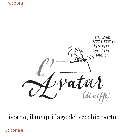
Trasporti
EDITORIALI
Livorno, il maquillage del vecchio porto
L
s
Editoriale
Ed