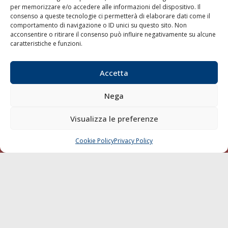
per memorizzare e/o accedere alle informazioni del dispositivo. Il
consenso a queste tecnologie ci permetterà di elaborare dati come il
LA GAZZETTA MARITTIMA
comportamento di navigazione o ID unici su questo sito. Non
acconsentire o ritirare il consenso può influire negativamente su alcune
Indirizzo:
Scali D'Azeglio, 20, 57123 Livorno
caratteristiche e funzioni.
Telefono:
0586 893358
Fax:
0586 892324
Accetta
Email:
redazione@gazzettamarittima.it
P.IVA:
00118570498
Nega
Società Editoriale Marittima a r.l. (Editore) - Autorizzazione
del Tribunale di Livorno n. 217 del 10 giugno 1968 - N°
iscrizione al ROC (Registro Operatori delle Comunicazioni)
Visualizza le preferenze
della Società Editoriale Marittima a r.l.: N° 1301 Iscrizione
della testata elettronica La Gazzetta Marittima al Tribunale
Cookie Policy
Privacy Policy
CHIAMA
SCRIVI
di Livorno del 15/09/2010.
LINK
Shipping
Porti/Interporti
Trasporti