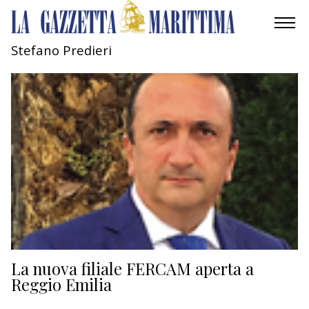
Stefano Predieri
AMBIENTE
MOBILITÀ
INDUSTRIA
RICERCA
ECONOMIA
TURISMO
CULTURA
La nuova filiale FERCAM aperta a
Reggio Emilia
NAUTICA