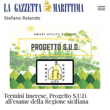
Stefano Rolando
AMBIENTE
MOBILITÀ
INDUSTRIA
RICERCA
ECONOMIA
TURISMO
CULTURA
Termini Imerese, Progetto S.U.D.
all’esame della Regione siciliana
NAUTICA