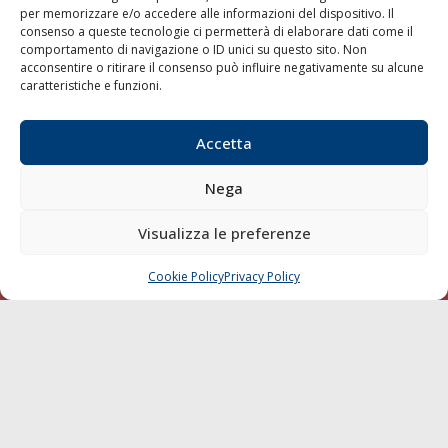
per memorizzare e/o accedere alle informazioni del dispositivo. Il
consenso a queste tecnologie ci permetterà di elaborare dati come il
LA GAZZETTA MARITTIMA
comportamento di navigazione o ID unici su questo sito. Non
acconsentire o ritirare il consenso può influire negativamente su alcune
Indirizzo:
Scali D'Azeglio, 20, 57123 Livorno
caratteristiche e funzioni.
Telefono:
0586 893358
Fax:
0586 892324
Accetta
Email:
redazione@gazzettamarittima.it
P.IVA:
00118570498
Nega
Società Editoriale Marittima a r.l. (Editore) - Autorizzazione
del Tribunale di Livorno n. 217 del 10 giugno 1968 - N°
iscrizione al ROC (Registro Operatori delle Comunicazioni)
Visualizza le preferenze
della Società Editoriale Marittima a r.l.: N° 1301 Iscrizione
della testata elettronica La Gazzetta Marittima al Tribunale
Cookie Policy
Privacy Policy
CHIAMA
SCRIVI
di Livorno del 15/09/2010.
LINK
Shipping
Porti/Interporti
Trasporti