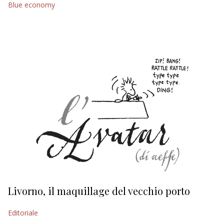
Blue economy
EDITORIALI
Livorno, il maquillage del vecchio porto
L
s
Editoriale
Ed