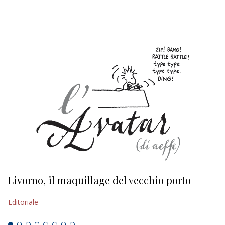
EDITORIALI
Livorno, il maquillage del vecchio porto
L
s
Editoriale
Ed