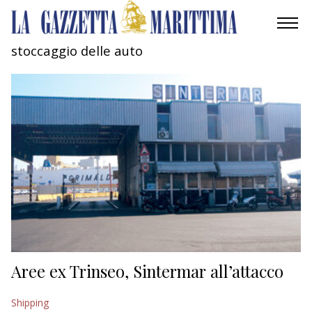
stoccaggio delle auto
AMBIENTE
MOBILITÀ
INDUSTRIA
RICERCA
ECONOMIA
TURISMO
CULTURA
Aree ex Trinseo, Sintermar all’attacco
NAUTICA
Shipping