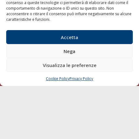
consenso a queste tecnologie ci permetterà di elaborare dati come il
LA GAZZETTA MARITTIMA
comportamento di navigazione o ID unici su questo sito. Non
acconsentire o ritirare il consenso può influire negativamente su alcune
Indirizzo:
Scali D'Azeglio, 20, 57123 Livorno
caratteristiche e funzioni.
Telefono:
0586 893358
Fax:
0586 892324
Accetta
Email:
redazione@gazzettamarittima.it
P.IVA:
00118570498
Nega
Società Editoriale Marittima a r.l. (Editore) - Autorizzazione
del Tribunale di Livorno n. 217 del 10 giugno 1968 - N°
Visualizza le preferenze
iscrizione al ROC (Registro Operatori delle Comunicazioni)
della Società Editoriale Marittima a r.l.: N° 1301 Iscrizione
della testata elettronica La Gazzetta Marittima al Tribunale
Cookie Policy
Privacy Policy
CHIAMA
SCRIVI
di Livorno del 15/09/2010.
LINK
Shipping
Porti/Interporti
Trasporti