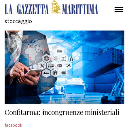
stoccaggio
AMBIENTE
MOBILITÀ
INDUSTRIA
RICERCA
ECONOMIA
TURISMO
CULTURA
Confitarma: incongruenze ministeriali
NAUTICA
facebook