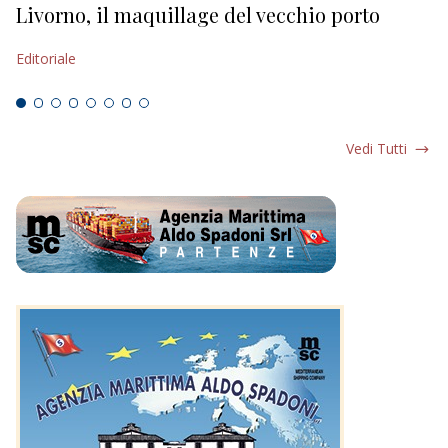
Livorno, il maquillage del vecchio porto
L
s
Editoriale
Ed
Vedi Tutti