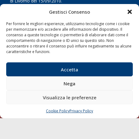
di Livorno del 15/09/2010.
Gestisci Consenso
LINK
Per fornire le migliori esperienze, utilizziamo tecnologie come i cookie
Shipping
per memorizzare e/o accedere alle informazioni del dispositivo. Il
consenso a queste tecnologie ci permetterà di elaborare dati come il
Porti/Interporti
comportamento di navigazione o ID unici su questo sito. Non
acconsentire o ritirare il consenso può influire negativamente su alcune
Trasporti
caratteristiche e funzioni.
Varie
Sostenibilità
Accetta
Compagnie di Navigazione
Nega
Blue economy
Diporto
Visualizza le preferenze
Chi siamo
Cookie Policy
Privacy Policy
Contatti
CHIAMA
SCRIVI
SEGUI