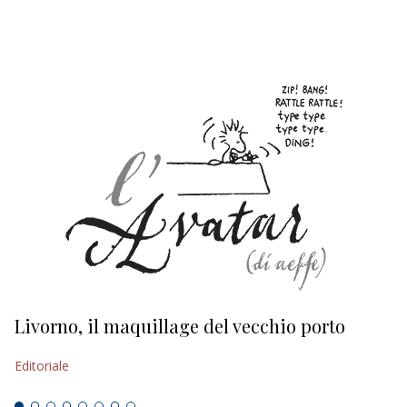
EDITORIALI
Livorno, il maquillage del vecchio porto
L
s
Editoriale
Ed