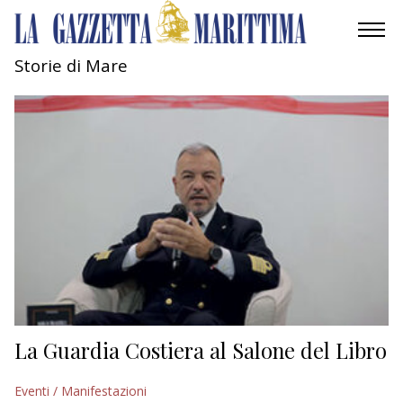
Storie di Mare
AMBIENTE
MOBILITÀ
INDUSTRIA
RICERCA
ECONOMIA
TURISMO
CULTURA
La Guardia Costiera al Salone del Libro
NAUTICA
Eventi / Manifestazioni