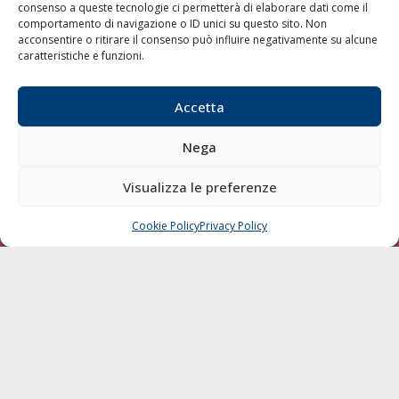
consenso a queste tecnologie ci permetterà di elaborare dati come il
LA GAZZETTA MARITTIMA
comportamento di navigazione o ID unici su questo sito. Non
acconsentire o ritirare il consenso può influire negativamente su alcune
Indirizzo:
Scali D'Azeglio, 20, 57123 Livorno
caratteristiche e funzioni.
Telefono:
0586 893358
Fax:
0586 892324
Accetta
Email:
redazione@gazzettamarittima.it
P.IVA:
00118570498
Nega
Società Editoriale Marittima a r.l. (Editore) - Autorizzazione
del Tribunale di Livorno n. 217 del 10 giugno 1968 - N°
Visualizza le preferenze
iscrizione al ROC (Registro Operatori delle Comunicazioni)
della Società Editoriale Marittima a r.l.: N° 1301 Iscrizione
della testata elettronica La Gazzetta Marittima al Tribunale
Cookie Policy
Privacy Policy
CHIAMA
SCRIVI
di Livorno del 15/09/2010.
LINK
Shipping
Porti/Interporti
Trasporti