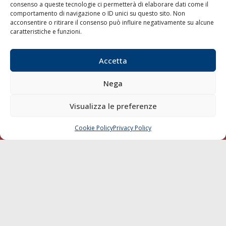
consenso a queste tecnologie ci permetterà di elaborare dati come il
LA GAZZETTA MARITTIMA
comportamento di navigazione o ID unici su questo sito. Non
acconsentire o ritirare il consenso può influire negativamente su alcune
Indirizzo:
Scali D'Azeglio, 20, 57123 Livorno
caratteristiche e funzioni.
Telefono:
0586 893358
Fax:
0586 892324
Accetta
Email:
redazione@gazzettamarittima.it
P.IVA:
00118570498
Nega
Società Editoriale Marittima a r.l. (Editore) - Autorizzazione
del Tribunale di Livorno n. 217 del 10 giugno 1968 - N°
Visualizza le preferenze
iscrizione al ROC (Registro Operatori delle Comunicazioni)
della Società Editoriale Marittima a r.l.: N° 1301 Iscrizione
della testata elettronica La Gazzetta Marittima al Tribunale
Cookie Policy
Privacy Policy
CHIAMA
SCRIVI
di Livorno del 15/09/2010.
LINK
Shipping
Porti/Interporti
Trasporti