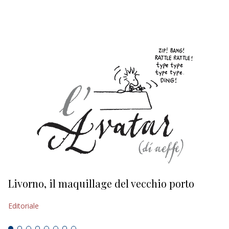
EDITORIALI
Livorno, il maquillage del vecchio porto
L
s
Editoriale
Ed