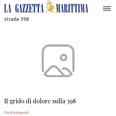
strada 398
AMBIENTE
MOBILITÀ
INDUSTRIA
RICERCA
ECONOMIA
TURISMO
CULTURA
Il grido di dolore sulla 398
NAUTICA
Porti/Interporti