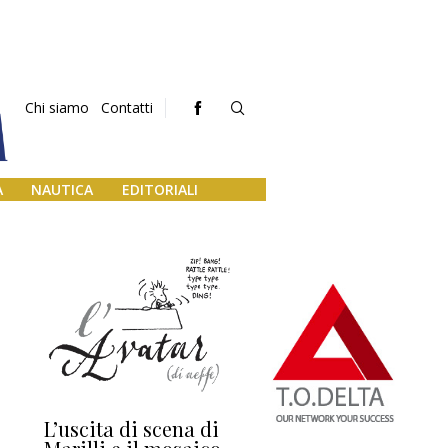
Chi siamo
Contatti
A
NAUTICA
EDITORIALI
L’uscita di scena di
Darsena a Europa,
Ho