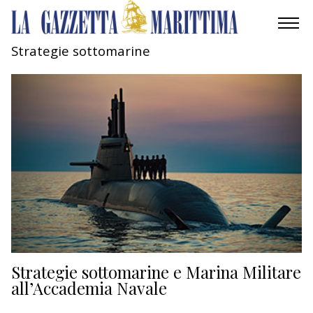
Strategie sottomarine
AMBIENTE
MOBILITÀ
INDUSTRIA
RICERCA
ECONOMIA
TURISMO
CULTURA
Strategie sottomarine e Marina Militare
all’Accademia Navale
NAUTICA