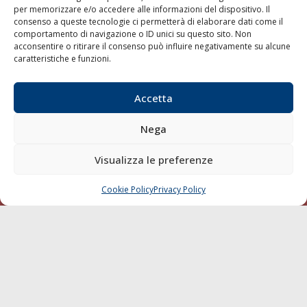
per memorizzare e/o accedere alle informazioni del dispositivo. Il
consenso a queste tecnologie ci permetterà di elaborare dati come il
LA GAZZETTA MARITTIMA
comportamento di navigazione o ID unici su questo sito. Non
acconsentire o ritirare il consenso può influire negativamente su alcune
Indirizzo:
Scali D'Azeglio, 20, 57123 Livorno
caratteristiche e funzioni.
Telefono:
0586 893358
Fax:
0586 892324
Accetta
Email:
redazione@gazzettamarittima.it
P.IVA:
00118570498
Nega
Società Editoriale Marittima a r.l. (Editore) - Autorizzazione
del Tribunale di Livorno n. 217 del 10 giugno 1968 - N°
iscrizione al ROC (Registro Operatori delle Comunicazioni)
Visualizza le preferenze
della Società Editoriale Marittima a r.l.: N° 1301 Iscrizione
della testata elettronica La Gazzetta Marittima al Tribunale
Cookie Policy
Privacy Policy
CHIAMA
SCRIVI
di Livorno del 15/09/2010.
LINK
Shipping
Porti/Interporti
Trasporti