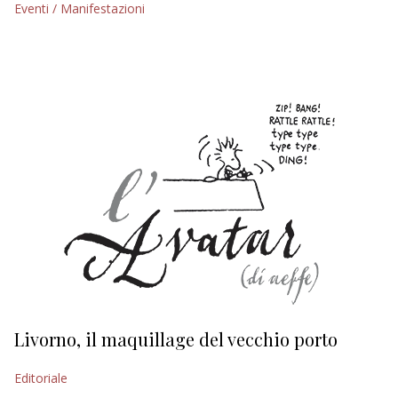
Eventi / Manifestazioni
EDITORIALI
Livorno, il maquillage del vecchio porto
L
s
Editoriale
Ed