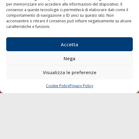
per memorizzare e/o accedere alle informazioni del dispositivo. Il
consenso a queste tecnologie ci permetterà di elaborare dati come il
LA GAZZETTA MARITTIMA
comportamento di navigazione o ID unici su questo sito. Non
acconsentire o ritirare il consenso può influire negativamente su alcune
Indirizzo:
Scali D'Azeglio, 20, 57123 Livorno
caratteristiche e funzioni.
Telefono:
0586 893358
Fax:
0586 892324
Accetta
Email:
redazione@gazzettamarittima.it
P.IVA:
00118570498
Nega
Società Editoriale Marittima a r.l. (Editore) - Autorizzazione
del Tribunale di Livorno n. 217 del 10 giugno 1968 - N°
iscrizione al ROC (Registro Operatori delle Comunicazioni)
Visualizza le preferenze
della Società Editoriale Marittima a r.l.: N° 1301 Iscrizione
della testata elettronica La Gazzetta Marittima al Tribunale
Cookie Policy
Privacy Policy
CHIAMA
SCRIVI
di Livorno del 15/09/2010.
LINK
Shipping
Porti/Interporti
Trasporti