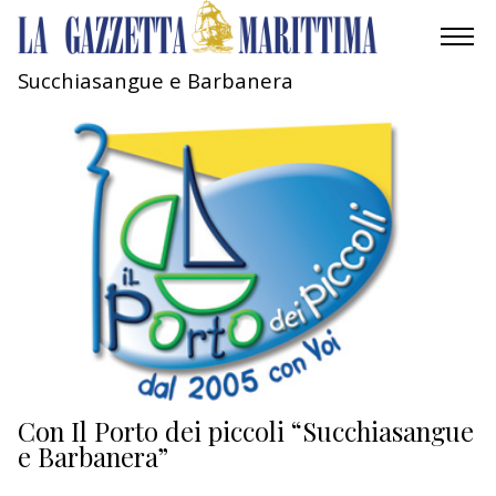
Succhiasangue e Barbanera
AMBIENTE
MOBILITÀ
INDUSTRIA
RICERCA
ECONOMIA
TURISMO
CULTURA
Con Il Porto dei piccoli “Succhiasangue
e Barbanera”
NAUTICA