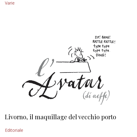
Varie
EDITORIALI
Livorno, il maquillage del vecchio porto
L
s
Editoriale
Ed