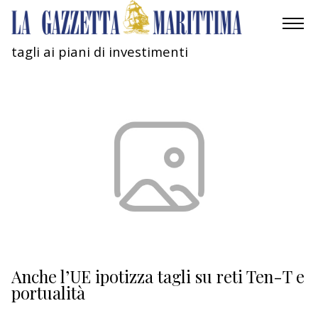
tagli ai piani di investimenti
AMBIENTE
MOBILITÀ
INDUSTRIA
RICERCA
ECONOMIA
TURISMO
CULTURA
Anche l’UE ipotizza tagli su reti Ten-T e
portualità
NAUTICA