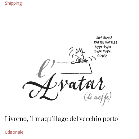
Shipping
EDITORIALI
Livorno, il maquillage del vecchio porto
L
s
Editoriale
Ed