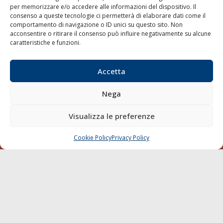
per memorizzare e/o accedere alle informazioni del dispositivo. Il
consenso a queste tecnologie ci permetterà di elaborare dati come il
LA GAZZETTA MARITTIMA
comportamento di navigazione o ID unici su questo sito. Non
acconsentire o ritirare il consenso può influire negativamente su alcune
Indirizzo:
Scali D'Azeglio, 20, 57123 Livorno
caratteristiche e funzioni.
Telefono:
0586 893358
Fax:
0586 892324
Accetta
Email:
redazione@gazzettamarittima.it
P.IVA:
00118570498
Nega
Società Editoriale Marittima a r.l. (Editore) - Autorizzazione
del Tribunale di Livorno n. 217 del 10 giugno 1968 - N°
iscrizione al ROC (Registro Operatori delle Comunicazioni)
Visualizza le preferenze
della Società Editoriale Marittima a r.l.: N° 1301 Iscrizione
della testata elettronica La Gazzetta Marittima al Tribunale
Cookie Policy
Privacy Policy
CHIAMA
SCRIVI
di Livorno del 15/09/2010.
LINK
Shipping
Porti/Interporti
Trasporti