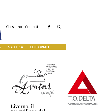
Chi siamo
Contatti
A
NAUTICA
EDITORIALI
Livorno, il
L’uscita di scena di
Da