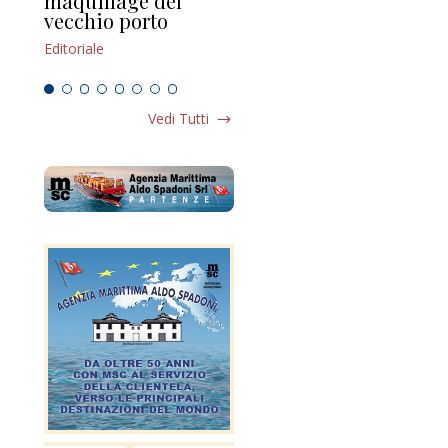
maquillage del
Marilli e il mosaico
gu
vecchio porto
scompaginato
Edi
Editoriale
Editoriale
Vedi Tutti