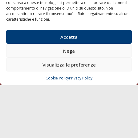
consenso a queste tecnologie ci permetterà di elaborare dati come il
LA GAZZETTA MARITTIMA
comportamento di navigazione o ID unici su questo sito. Non
acconsentire o ritirare il consenso può influire negativamente su alcune
Indirizzo:
Scali D'Azeglio, 20, 57123 Livorno
caratteristiche e funzioni.
Telefono:
0586 893358
Fax:
0586 892324
Accetta
Email:
redazione@gazzettamarittima.it
P.IVA:
00118570498
Nega
Società Editoriale Marittima a r.l. (Editore) - Autorizzazione
del Tribunale di Livorno n. 217 del 10 giugno 1968 - N°
Visualizza le preferenze
iscrizione al ROC (Registro Operatori delle Comunicazioni)
della Società Editoriale Marittima a r.l.: N° 1301 Iscrizione
della testata elettronica La Gazzetta Marittima al Tribunale
Cookie Policy
Privacy Policy
CHIAMA
SCRIVI
di Livorno del 15/09/2010.
LINK
Shipping
Porti/Interporti
Trasporti