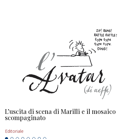
EDITORIALI
L’uscita di scena di Marilli e il mosaico
D
scompaginato
Ed
Editoriale