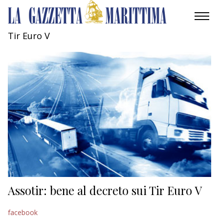
Tir Euro V
AMBIENTE
MOBILITÀ
INDUSTRIA
RICERCA
ECONOMIA
TURISMO
CULTURA
Assotir: bene al decreto sui Tir Euro V
NAUTICA
facebook