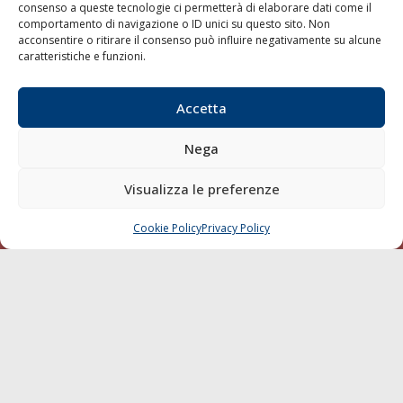
consenso a queste tecnologie ci permetterà di elaborare dati come il
LA GAZZETTA MARITTIMA
comportamento di navigazione o ID unici su questo sito. Non
acconsentire o ritirare il consenso può influire negativamente su alcune
Indirizzo:
Scali D'Azeglio, 20, 57123 Livorno
caratteristiche e funzioni.
Telefono:
0586 893358
Fax:
0586 892324
Accetta
Email:
redazione@gazzettamarittima.it
P.IVA:
00118570498
Nega
Società Editoriale Marittima a r.l. (Editore) - Autorizzazione
del Tribunale di Livorno n. 217 del 10 giugno 1968 - N°
Visualizza le preferenze
iscrizione al ROC (Registro Operatori delle Comunicazioni)
della Società Editoriale Marittima a r.l.: N° 1301 Iscrizione
della testata elettronica La Gazzetta Marittima al Tribunale
Cookie Policy
Privacy Policy
CHIAMA
SCRIVI
di Livorno del 15/09/2010.
LINK
Shipping
Porti/Interporti
Trasporti