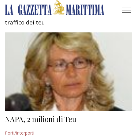
traffico dei teu
AMBIENTE
MOBILITÀ
INDUSTRIA
RICERCA
ECONOMIA
TURISMO
CULTURA
NAPA, 2 milioni di Teu
NAUTICA
Porti/Interporti