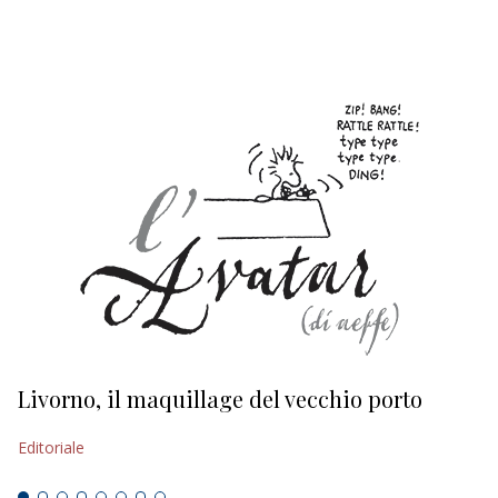
EDITORIALI
Livorno, il maquillage del vecchio porto
L
s
Editoriale
Ed