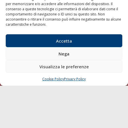
per memorizzare e/o accedere alle informazioni del dispositivo. Il
consenso a queste tecnologie ci permetterà di elaborare dati come il
LA GAZZETTA MARITTIMA
comportamento di navigazione o ID unici su questo sito. Non
acconsentire o ritirare il consenso può influire negativamente su alcune
Indirizzo:
Scali D'Azeglio, 20, 57123 Livorno
caratteristiche e funzioni.
Telefono:
0586 893358
Fax:
0586 892324
Accetta
Email:
redazione@gazzettamarittima.it
P.IVA:
00118570498
Nega
Società Editoriale Marittima a r.l. (Editore) - Autorizzazione
del Tribunale di Livorno n. 217 del 10 giugno 1968 - N°
iscrizione al ROC (Registro Operatori delle Comunicazioni)
Visualizza le preferenze
della Società Editoriale Marittima a r.l.: N° 1301 Iscrizione
della testata elettronica La Gazzetta Marittima al Tribunale
Cookie Policy
Privacy Policy
CHIAMA
SCRIVI
di Livorno del 15/09/2010.
LINK
Shipping
Porti/Interporti
Trasporti