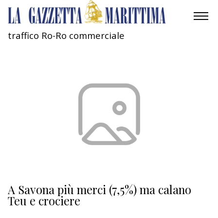
traffico Ro-Ro commerciale
AMBIENTE
MOBILITÀ
INDUSTRIA
RICERCA
ECONOMIA
TURISMO
CULTURA
A Savona più merci (7,5%) ma calano
Teu e crociere
NAUTICA