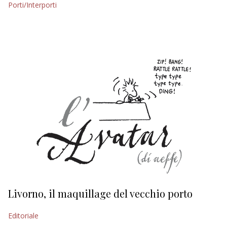
Porti/Interporti
EDITORIALI
Livorno, il maquillage del vecchio porto
L
s
Editoriale
Ed