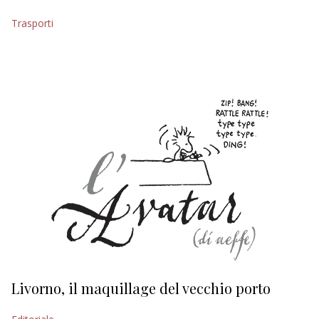
EDITORIALI
Trasporti
Livorno, il maquillage del vecchio porto
L
s