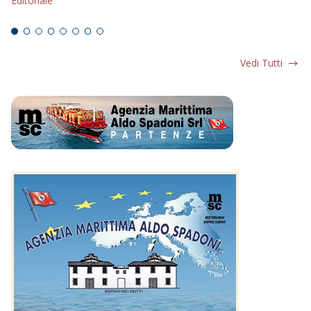
Editoriale
Ed
Vedi Tutti