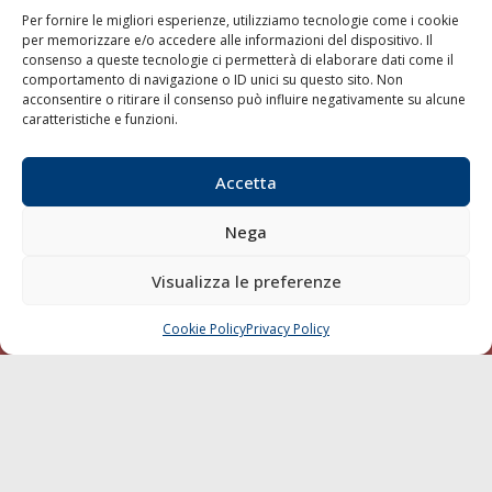
Per fornire le migliori esperienze, utilizziamo tecnologie come i cookie
per memorizzare e/o accedere alle informazioni del dispositivo. Il
consenso a queste tecnologie ci permetterà di elaborare dati come il
LA GAZZETTA MARITTIMA
comportamento di navigazione o ID unici su questo sito. Non
acconsentire o ritirare il consenso può influire negativamente su alcune
Indirizzo:
Scali D'Azeglio, 20, 57123 Livorno
caratteristiche e funzioni.
Telefono:
0586 893358
Fax:
0586 892324
Accetta
Email:
redazione@gazzettamarittima.it
P.IVA:
00118570498
Nega
Società Editoriale Marittima a r.l. (Editore) - Autorizzazione
del Tribunale di Livorno n. 217 del 10 giugno 1968 - N°
iscrizione al ROC (Registro Operatori delle Comunicazioni)
Visualizza le preferenze
della Società Editoriale Marittima a r.l.: N° 1301 Iscrizione
della testata elettronica La Gazzetta Marittima al Tribunale
Cookie Policy
Privacy Policy
CHIAMA
SCRIVI
di Livorno del 15/09/2010.
LINK
Shipping
Porti/Interporti