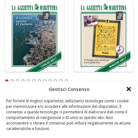
Gestisci Consenso
Per fornire le migliori esperienze, utilizziamo tecnologie come i cookie
LA GAZZETTA MARITTIMA
per memorizzare e/o accedere alle informazioni del dispositivo. Il
consenso a queste tecnologie ci permetterà di elaborare dati come il
Indirizzo:
Scali D'Azeglio, 20, 57123 Livorno
comportamento di navigazione o ID unici su questo sito. Non
Telefono:
0586 893358
acconsentire o ritirare il consenso può influire negativamente su alcune
caratteristiche e funzioni.
Fax:
0586 892324
Email:
redazione@gazzettamarittima.it