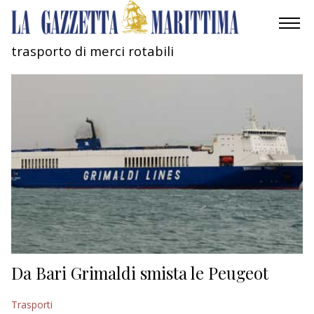
trasporto di merci rotabili
AMBIENTE
MOBILITÀ
INDUSTRIA
RICERCA
ECONOMIA
TURISMO
CULTURA
Da Bari Grimaldi smista le Peugeot
NAUTICA
Trasporti