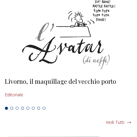
Livorno, il maquillage del vecchio porto
L
s
Editoriale
Ed
Vedi Tutti