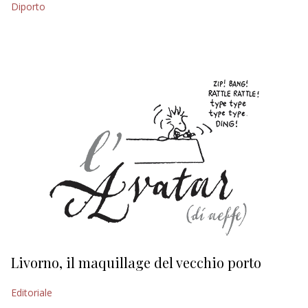
Diporto
EDITORIALI
Livorno, il maquillage del vecchio porto
L
s
Editoriale
Ed