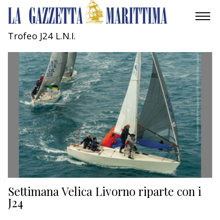
Trofeo J24 L.N.I.
AMBIENTE
MOBILITÀ
INDUSTRIA
RICERCA
ECONOMIA
TURISMO
CULTURA
Settimana Velica Livorno riparte con i
J24
NAUTICA