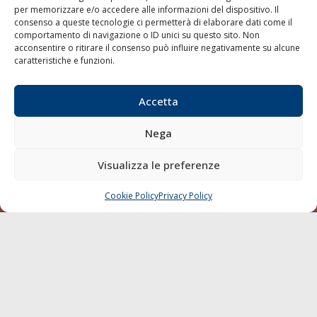
per memorizzare e/o accedere alle informazioni del dispositivo. Il
consenso a queste tecnologie ci permetterà di elaborare dati come il
LA GAZZETTA MARITTIMA
comportamento di navigazione o ID unici su questo sito. Non
acconsentire o ritirare il consenso può influire negativamente su alcune
Indirizzo:
Scali D'Azeglio, 20, 57123 Livorno
caratteristiche e funzioni.
Telefono:
0586 893358
Fax:
0586 892324
Accetta
Email:
redazione@gazzettamarittima.it
P.IVA:
00118570498
Nega
Società Editoriale Marittima a r.l. (Editore) - Autorizzazione
del Tribunale di Livorno n. 217 del 10 giugno 1968 - N°
iscrizione al ROC (Registro Operatori delle Comunicazioni)
Visualizza le preferenze
della Società Editoriale Marittima a r.l.: N° 1301 Iscrizione
della testata elettronica La Gazzetta Marittima al Tribunale
Cookie Policy
Privacy Policy
CHIAMA
SCRIVI
di Livorno del 15/09/2010.
LINK
Shipping
Porti/Interporti
Trasporti