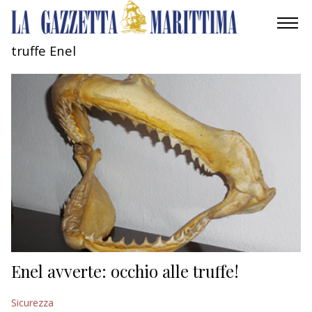
truffe Enel
AMBIENTE
MOBILITÀ
INDUSTRIA
RICERCA
ECONOMIA
TURISMO
CULTURA
Enel avverte: occhio alle truffe!
NAUTICA
Sicurezza