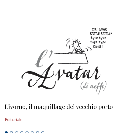
EDITORIALI
Livorno, il maquillage del vecchio porto
L
s
Editoriale
Ed