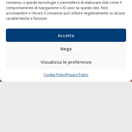
consenso a queste tecnologie ci permetterà di elaborare dati come il
LA GAZZETTA MARITTIMA
comportamento di navigazione o ID unici su questo sito. Non
acconsentire o ritirare il consenso può influire negativamente su alcune
Indirizzo:
Scali D'Azeglio, 20, 57123 Livorno
caratteristiche e funzioni.
Telefono:
0586 893358
Fax:
0586 892324
Accetta
Email:
redazione@gazzettamarittima.it
P.IVA:
00118570498
Nega
Società Editoriale Marittima a r.l. (Editore) - Autorizzazione
del Tribunale di Livorno n. 217 del 10 giugno 1968 - N°
Visualizza le preferenze
iscrizione al ROC (Registro Operatori delle Comunicazioni)
della Società Editoriale Marittima a r.l.: N° 1301 Iscrizione
della testata elettronica La Gazzetta Marittima al Tribunale
Cookie Policy
Privacy Policy
CHIAMA
SCRIVI
di Livorno del 15/09/2010.
LINK
Shipping
Porti/Interporti
Trasporti