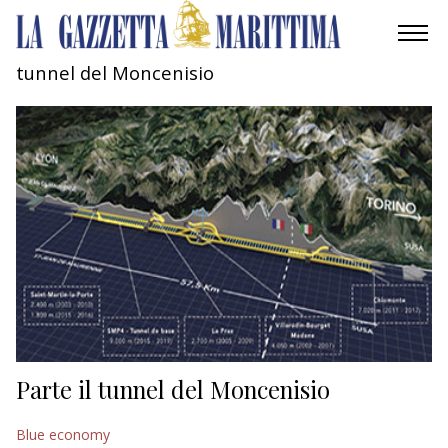
tunnel del Moncenisio
AMBIENTE
MOBILITÀ
INDUSTRIA
RICERCA
ECONOMIA
TURISMO
CULTURA
Parte il tunnel del Moncenisio
NAUTICA
Blue economy