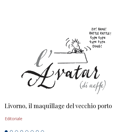
EDITORIALI
Livorno, il maquillage del vecchio porto
L
s
Editoriale
Ed