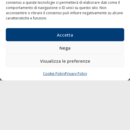
consenso a queste tecnologie ci permetterà di elaborare dati come il
LA GAZZETTA MARITTIMA
comportamento di navigazione o ID unici su questo sito. Non
acconsentire o ritirare il consenso può influire negativamente su alcune
Indirizzo:
Scali D'Azeglio, 20, 57123 Livorno
caratteristiche e funzioni.
Telefono:
0586 893358
Fax:
0586 892324
Accetta
Email:
redazione@gazzettamarittima.it
P.IVA:
00118570498
Nega
Società Editoriale Marittima a r.l. (Editore) - Autorizzazione
del Tribunale di Livorno n. 217 del 10 giugno 1968 - N°
Visualizza le preferenze
iscrizione al ROC (Registro Operatori delle Comunicazioni)
della Società Editoriale Marittima a r.l.: N° 1301 Iscrizione
della testata elettronica La Gazzetta Marittima al Tribunale
Cookie Policy
Privacy Policy
CHIAMA
SCRIVI
di Livorno del 15/09/2010.
LINK
Shipping
Porti/Interporti
Trasporti