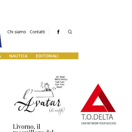
Chi siamo
Contatti
A
NAUTICA
EDITORIALI
Livorno, il
L’uscita di scena di
Da