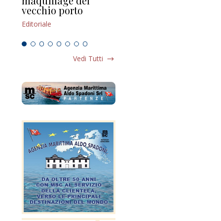
maquillage del
Marilli e il mosaico
gu
vecchio porto
scompaginato
Edi
Editoriale
Editoriale
Vedi Tutti