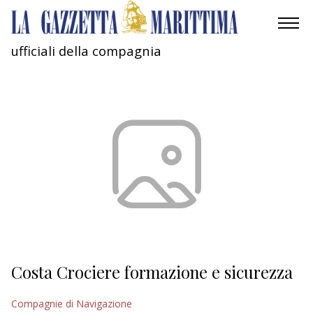
ufficiali della compagnia
AMBIENTE
MOBILITÀ
INDUSTRIA
RICERCA
ECONOMIA
TURISMO
CULTURA
Costa Crociere formazione e sicurezza
NAUTICA
Compagnie di Navigazione