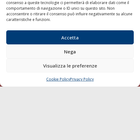
consenso a queste tecnologie ci permetterà di elaborare dati come il
LA GAZZETTA MARITTIMA
comportamento di navigazione o ID unici su questo sito. Non
acconsentire o ritirare il consenso può influire negativamente su alcune
Indirizzo:
Scali D'Azeglio, 20, 57123 Livorno
caratteristiche e funzioni.
Telefono:
0586 893358
Fax:
0586 892324
Accetta
Email:
redazione@gazzettamarittima.it
P.IVA:
00118570498
Nega
Società Editoriale Marittima a r.l. (Editore) - Autorizzazione
del Tribunale di Livorno n. 217 del 10 giugno 1968 - N°
Visualizza le preferenze
iscrizione al ROC (Registro Operatori delle Comunicazioni)
della Società Editoriale Marittima a r.l.: N° 1301 Iscrizione
della testata elettronica La Gazzetta Marittima al Tribunale
Cookie Policy
Privacy Policy
CHIAMA
SCRIVI
di Livorno del 15/09/2010.
LINK
Shipping
Porti/Interporti
Trasporti