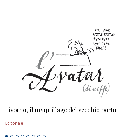
EDITORIALI
Livorno, il maquillage del vecchio porto
L
s
Editoriale
Ed