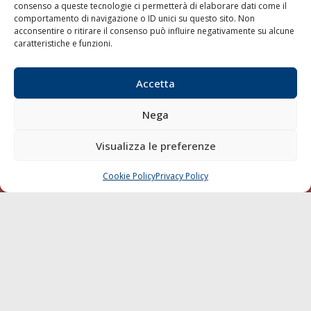
consenso a queste tecnologie ci permetterà di elaborare dati come il
LA GAZZETTA MARITTIMA
comportamento di navigazione o ID unici su questo sito. Non
acconsentire o ritirare il consenso può influire negativamente su alcune
Indirizzo:
Scali D'Azeglio, 20, 57123 Livorno
caratteristiche e funzioni.
Telefono:
0586 893358
Fax:
0586 892324
Accetta
Email:
redazione@gazzettamarittima.it
P.IVA:
00118570498
Nega
Società Editoriale Marittima a r.l. (Editore) - Autorizzazione
del Tribunale di Livorno n. 217 del 10 giugno 1968 - N°
Visualizza le preferenze
iscrizione al ROC (Registro Operatori delle Comunicazioni)
della Società Editoriale Marittima a r.l.: N° 1301 Iscrizione
della testata elettronica La Gazzetta Marittima al Tribunale
Cookie Policy
Privacy Policy
CHIAMA
SCRIVI
di Livorno del 15/09/2010.
LINK
Shipping
Porti/Interporti
Trasporti