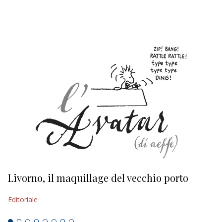
EDITORIALI
Livorno, il maquillage del vecchio porto
L
s
Editoriale
Ed