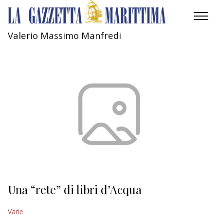
Valerio Massimo Manfredi
AMBIENTE
MOBILITÀ
INDUSTRIA
RICERCA
ECONOMIA
TURISMO
CULTURA
Una “rete” di libri d’Acqua
NAUTICA
Varie