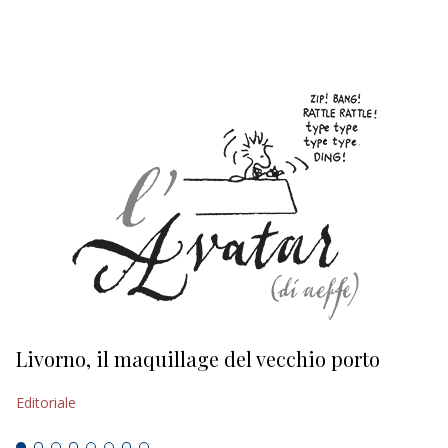
EDITORIALI
Livorno, il maquillage del vecchio porto
L
s
Editoriale
Ed