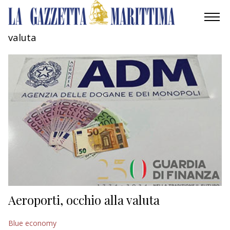
valuta
AMBIENTE
MOBILITÀ
INDUSTRIA
RICERCA
ECONOMIA
TURISMO
CULTURA
Aeroporti, occhio alla valuta
NAUTICA
Blue economy