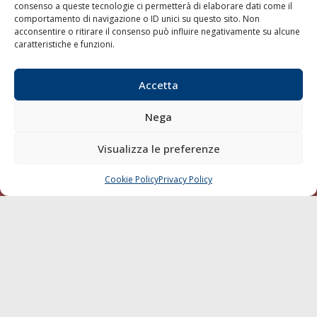
consenso a queste tecnologie ci permetterà di elaborare dati come il
LA GAZZETTA MARITTIMA
comportamento di navigazione o ID unici su questo sito. Non
acconsentire o ritirare il consenso può influire negativamente su alcune
Indirizzo:
Scali D'Azeglio, 20, 57123 Livorno
caratteristiche e funzioni.
Telefono:
0586 893358
Fax:
0586 892324
Accetta
Email:
redazione@gazzettamarittima.it
P.IVA:
00118570498
Nega
Società Editoriale Marittima a r.l. (Editore) - Autorizzazione
del Tribunale di Livorno n. 217 del 10 giugno 1968 - N°
Visualizza le preferenze
iscrizione al ROC (Registro Operatori delle Comunicazioni)
della Società Editoriale Marittima a r.l.: N° 1301 Iscrizione
della testata elettronica La Gazzetta Marittima al Tribunale
Cookie Policy
Privacy Policy
CHIAMA
SCRIVI
di Livorno del 15/09/2010.
LINK
Shipping
Porti/Interporti
Trasporti