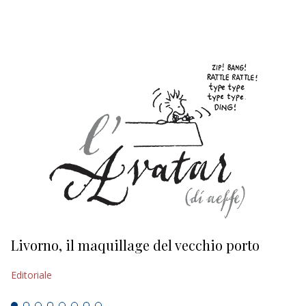
EDITORIALI
Livorno, il maquillage del vecchio porto
L
s
Editoriale
Ed