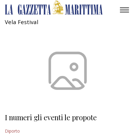
Vela Festival
AMBIENTE
MOBILITÀ
INDUSTRIA
RICERCA
ECONOMIA
TURISMO
CULTURA
I numeri gli eventi le propote
NAUTICA
Diporto