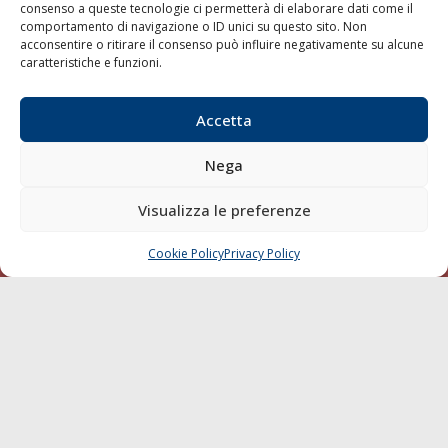
consenso a queste tecnologie ci permetterà di elaborare dati come il
LA GAZZETTA MARITTIMA
comportamento di navigazione o ID unici su questo sito. Non
acconsentire o ritirare il consenso può influire negativamente su alcune
Indirizzo:
Scali D'Azeglio, 20, 57123 Livorno
caratteristiche e funzioni.
Telefono:
0586 893358
Fax:
0586 892324
Accetta
Email:
redazione@gazzettamarittima.it
P.IVA:
00118570498
Nega
Società Editoriale Marittima a r.l. (Editore) - Autorizzazione
del Tribunale di Livorno n. 217 del 10 giugno 1968 - N°
Visualizza le preferenze
iscrizione al ROC (Registro Operatori delle Comunicazioni)
della Società Editoriale Marittima a r.l.: N° 1301 Iscrizione
della testata elettronica La Gazzetta Marittima al Tribunale
Cookie Policy
Privacy Policy
CHIAMA
SCRIVI
di Livorno del 15/09/2010.
LINK
Shipping
Porti/Interporti
Trasporti