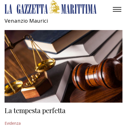
Venanzio Maurici
AMBIENTE
MOBILITÀ
INDUSTRIA
RICERCA
ECONOMIA
TURISMO
CULTURA
La tempesta perfetta
NAUTICA
Evidenza