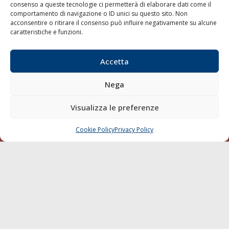
consenso a queste tecnologie ci permetterà di elaborare dati come il
LA GAZZETTA MARITTIMA
comportamento di navigazione o ID unici su questo sito. Non
acconsentire o ritirare il consenso può influire negativamente su alcune
Indirizzo:
Scali D'Azeglio, 20, 57123 Livorno
caratteristiche e funzioni.
Telefono:
0586 893358
Fax:
0586 892324
Accetta
Email:
redazione@gazzettamarittima.it
P.IVA:
00118570498
Nega
Società Editoriale Marittima a r.l. (Editore) - Autorizzazione
del Tribunale di Livorno n. 217 del 10 giugno 1968 - N°
Visualizza le preferenze
iscrizione al ROC (Registro Operatori delle Comunicazioni)
della Società Editoriale Marittima a r.l.: N° 1301 Iscrizione
della testata elettronica La Gazzetta Marittima al Tribunale
Cookie Policy
Privacy Policy
CHIAMA
SCRIVI
di Livorno del 15/09/2010.
LINK
Shipping
Porti/Interporti
Trasporti