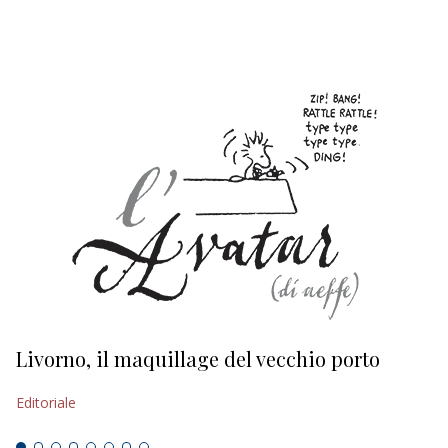
EDITORIALI
Livorno, il maquillage del vecchio porto
L
s
Editoriale
Ed