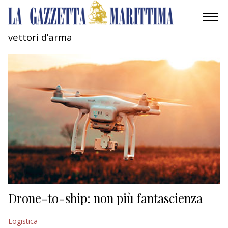
vettori d’arma
AMBIENTE
MOBILITÀ
INDUSTRIA
RICERCA
ECONOMIA
TURISMO
CULTURA
Drone-to-ship: non più fantascienza
NAUTICA
Logistica