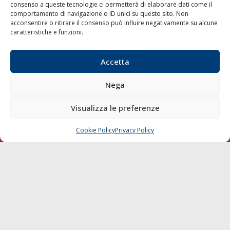
consenso a queste tecnologie ci permetterà di elaborare dati come il
LA GAZZETTA MARITTIMA
comportamento di navigazione o ID unici su questo sito. Non
acconsentire o ritirare il consenso può influire negativamente su alcune
Indirizzo:
Scali D'Azeglio, 20, 57123 Livorno
caratteristiche e funzioni.
Telefono:
0586 893358
Fax:
0586 892324
Accetta
Email:
redazione@gazzettamarittima.it
P.IVA:
00118570498
Nega
Società Editoriale Marittima a r.l. (Editore) - Autorizzazione
del Tribunale di Livorno n. 217 del 10 giugno 1968 - N°
Visualizza le preferenze
iscrizione al ROC (Registro Operatori delle Comunicazioni)
della Società Editoriale Marittima a r.l.: N° 1301 Iscrizione
della testata elettronica La Gazzetta Marittima al Tribunale
Cookie Policy
Privacy Policy
CHIAMA
SCRIVI
di Livorno del 15/09/2010.
LINK
Shipping
Porti/Interporti
Trasporti