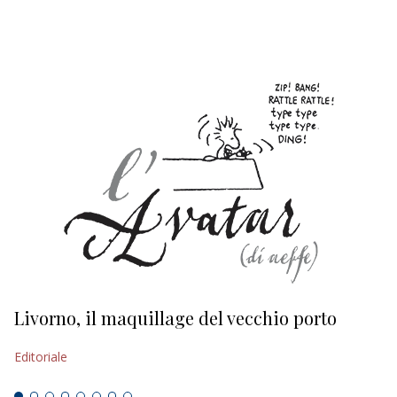
EDITORIALI
Livorno, il maquillage del vecchio porto
L
s
Editoriale
Ed