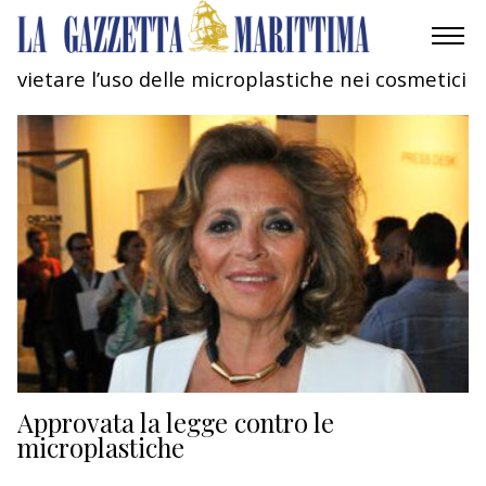
vietare l’uso delle microplastiche nei cosmetici
AMBIENTE
MOBILITÀ
INDUSTRIA
RICERCA
ECONOMIA
TURISMO
CULTURA
Approvata la legge contro le
microplastiche
NAUTICA