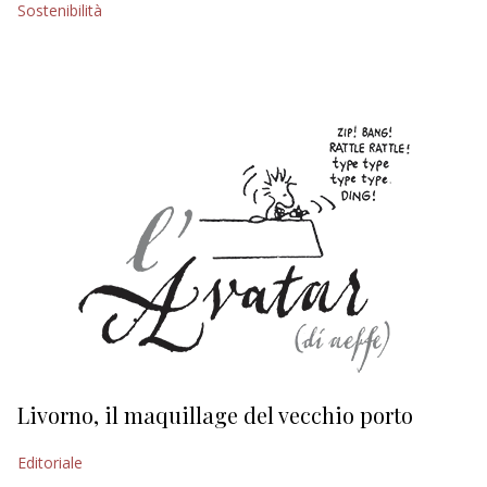
Sostenibilità
EDITORIALI
Livorno, il maquillage del vecchio porto
L
s
Editoriale
Ed