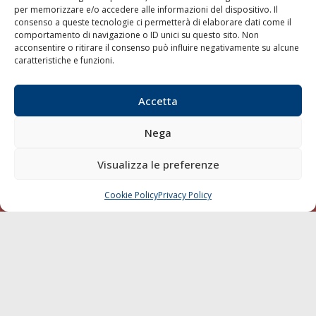
per memorizzare e/o accedere alle informazioni del dispositivo. Il
consenso a queste tecnologie ci permetterà di elaborare dati come il
LA GAZZETTA MARITTIMA
comportamento di navigazione o ID unici su questo sito. Non
acconsentire o ritirare il consenso può influire negativamente su alcune
Indirizzo:
Scali D'Azeglio, 20, 57123 Livorno
caratteristiche e funzioni.
Telefono:
0586 893358
Fax:
0586 892324
Accetta
Email:
redazione@gazzettamarittima.it
P.IVA:
00118570498
Nega
Società Editoriale Marittima a r.l. (Editore) - Autorizzazione
del Tribunale di Livorno n. 217 del 10 giugno 1968 - N°
iscrizione al ROC (Registro Operatori delle Comunicazioni)
Visualizza le preferenze
della Società Editoriale Marittima a r.l.: N° 1301 Iscrizione
della testata elettronica La Gazzetta Marittima al Tribunale
Cookie Policy
Privacy Policy
CHIAMA
SCRIVI
di Livorno del 15/09/2010.
LINK
Shipping
Porti/Interporti
Trasporti