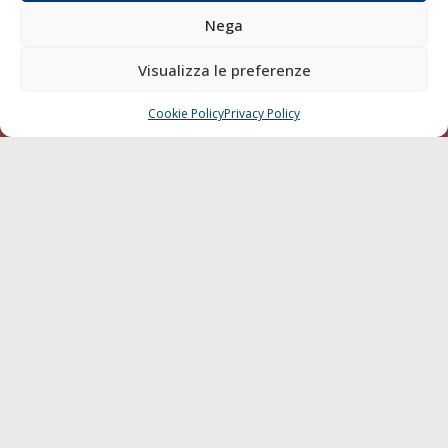
della Società Editoriale Marittima a r.l.: N° 1301 Iscrizione
Nega
della testata elettronica La Gazzetta Marittima al Tribunale
di Livorno del 15/09/2010.
Visualizza le preferenze
LINK
Cookie Policy
Privacy Policy
CHIAMA
SCRIVI
Shipping
Porti/Interporti
Trasporti
Varie
Sostenibilità
Compagnie di Navigazione
Blue economy
Diporto
Chi siamo
Contatti