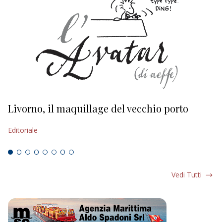
Livorno, il maquillage del vecchio porto
L
s
Editoriale
Ed
Vedi Tutti