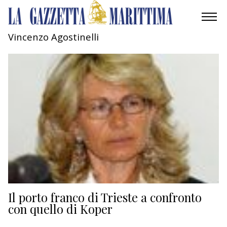
Vincenzo Agostinelli
AMBIENTE
MOBILITÀ
INDUSTRIA
RICERCA
ECONOMIA
TURISMO
CULTURA
Il porto franco di Trieste a confronto
con quello di Koper
NAUTICA