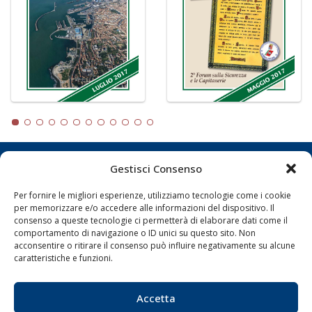
Gestisci Consenso
LA GAZZETTA MARITTIMA
Per fornire le migliori esperienze, utilizziamo tecnologie come i cookie
Indirizzo:
Scali D'Azeglio, 20, 57123 Livorno
per memorizzare e/o accedere alle informazioni del dispositivo. Il
Telefono:
0586 893358
consenso a queste tecnologie ci permetterà di elaborare dati come il
comportamento di navigazione o ID unici su questo sito. Non
Fax:
0586 892324
acconsentire o ritirare il consenso può influire negativamente su alcune
Email:
redazione@gazzettamarittima.it
caratteristiche e funzioni.
P.IVA:
00118570498
Società Editoriale Marittima a r.l. (Editore) - Autorizzazione
del Tribunale di Livorno n. 217 del 10 giugno 1968 - N°
Accetta
iscrizione al ROC (Registro Operatori delle Comunicazioni)