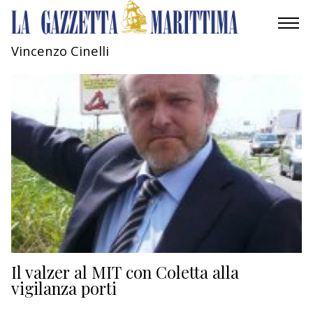
Vincenzo Cinelli
AMBIENTE
MOBILITÀ
INDUSTRIA
RICERCA
ECONOMIA
TURISMO
CULTURA
Il valzer al MIT con Coletta alla
vigilanza porti
NAUTICA