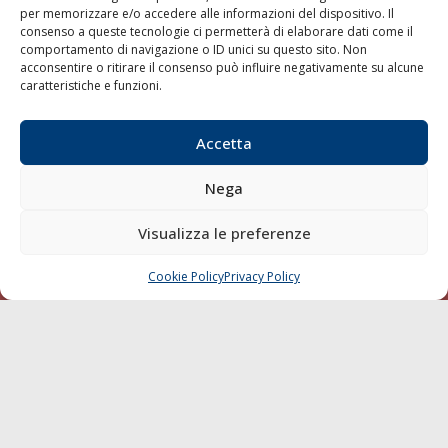
per memorizzare e/o accedere alle informazioni del dispositivo. Il
consenso a queste tecnologie ci permetterà di elaborare dati come il
LA GAZZETTA MARITTIMA
comportamento di navigazione o ID unici su questo sito. Non
acconsentire o ritirare il consenso può influire negativamente su alcune
Indirizzo:
Scali D'Azeglio, 20, 57123 Livorno
caratteristiche e funzioni.
Telefono:
0586 893358
Fax:
0586 892324
Accetta
Email:
redazione@gazzettamarittima.it
P.IVA:
00118570498
Nega
Società Editoriale Marittima a r.l. (Editore) - Autorizzazione
del Tribunale di Livorno n. 217 del 10 giugno 1968 - N°
iscrizione al ROC (Registro Operatori delle Comunicazioni)
Visualizza le preferenze
della Società Editoriale Marittima a r.l.: N° 1301 Iscrizione
della testata elettronica La Gazzetta Marittima al Tribunale
Cookie Policy
Privacy Policy
CHIAMA
SCRIVI
di Livorno del 15/09/2010.
LINK
Shipping
Porti/Interporti
Trasporti