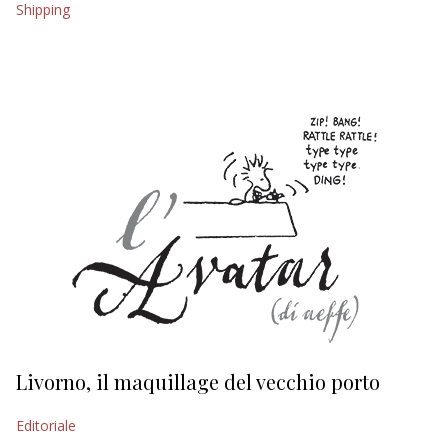
Shipping
EDITORIALI
Livorno, il maquillage del vecchio porto
L
s
Editoriale
Ed