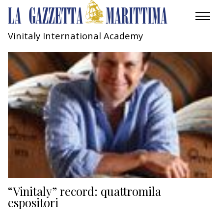
Vinitaly International Academy
AMBIENTE
MOBILITÀ
INDUSTRIA
RICERCA
ECONOMIA
TURISMO
CULTURA
“Vinitaly” record: quattromila
espositori
NAUTICA