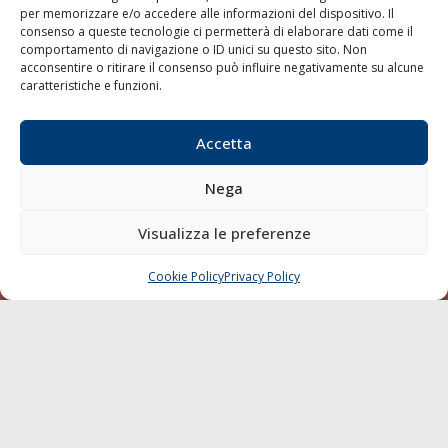
per memorizzare e/o accedere alle informazioni del dispositivo. Il
consenso a queste tecnologie ci permetterà di elaborare dati come il
LA GAZZETTA MARITTIMA
comportamento di navigazione o ID unici su questo sito. Non
acconsentire o ritirare il consenso può influire negativamente su alcune
Indirizzo:
Scali D'Azeglio, 20, 57123 Livorno
caratteristiche e funzioni.
Telefono:
0586 893358
Fax:
0586 892324
Accetta
Email:
redazione@gazzettamarittima.it
P.IVA:
00118570498
Nega
Società Editoriale Marittima a r.l. (Editore) - Autorizzazione
del Tribunale di Livorno n. 217 del 10 giugno 1968 - N°
iscrizione al ROC (Registro Operatori delle Comunicazioni)
Visualizza le preferenze
della Società Editoriale Marittima a r.l.: N° 1301 Iscrizione
della testata elettronica La Gazzetta Marittima al Tribunale
Cookie Policy
Privacy Policy
CHIAMA
SCRIVI
di Livorno del 15/09/2010.
LINK
Shipping
Porti/Interporti
Trasporti