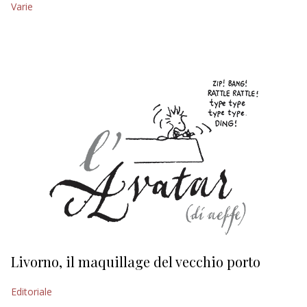
Varie
EDITORIALI
Livorno, il maquillage del vecchio porto
L
s
Editoriale
Ed