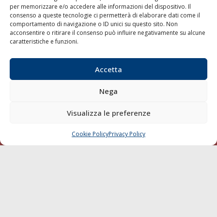
per memorizzare e/o accedere alle informazioni del dispositivo. Il
consenso a queste tecnologie ci permetterà di elaborare dati come il
LA GAZZETTA MARITTIMA
comportamento di navigazione o ID unici su questo sito. Non
acconsentire o ritirare il consenso può influire negativamente su alcune
Indirizzo:
Scali D'Azeglio, 20, 57123 Livorno
caratteristiche e funzioni.
Telefono:
0586 893358
Fax:
0586 892324
Accetta
Email:
redazione@gazzettamarittima.it
P.IVA:
00118570498
Nega
Società Editoriale Marittima a r.l. (Editore) - Autorizzazione
del Tribunale di Livorno n. 217 del 10 giugno 1968 - N°
iscrizione al ROC (Registro Operatori delle Comunicazioni)
Visualizza le preferenze
della Società Editoriale Marittima a r.l.: N° 1301 Iscrizione
della testata elettronica La Gazzetta Marittima al Tribunale
Cookie Policy
Privacy Policy
CHIAMA
SCRIVI
di Livorno del 15/09/2010.
LINK
Shipping
Porti/Interporti
Trasporti