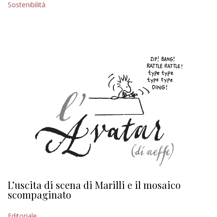
Sostenibilità
EDITORIALI
L’uscita di scena di Marilli e il mosaico
D
scompaginato
Ed
Editoriale