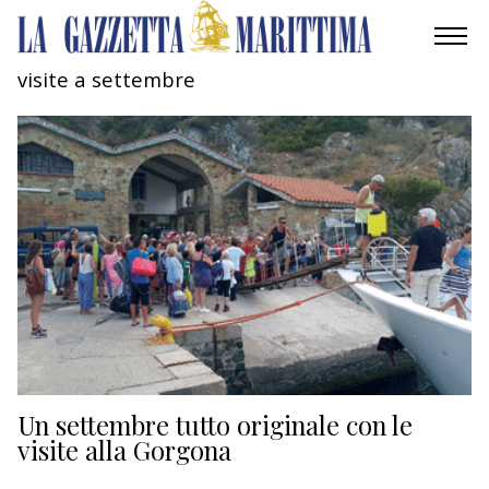
visite a settembre
AMBIENTE
MOBILITÀ
INDUSTRIA
RICERCA
ECONOMIA
TURISMO
CULTURA
Un settembre tutto originale con le
visite alla Gorgona
NAUTICA