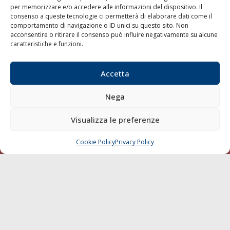
per memorizzare e/o accedere alle informazioni del dispositivo. Il
consenso a queste tecnologie ci permetterà di elaborare dati come il
LA GAZZETTA MARITTIMA
comportamento di navigazione o ID unici su questo sito. Non
acconsentire o ritirare il consenso può influire negativamente su alcune
Indirizzo:
Scali D'Azeglio, 20, 57123 Livorno
caratteristiche e funzioni.
Telefono:
0586 893358
Fax:
0586 892324
Accetta
Email:
redazione@gazzettamarittima.it
P.IVA:
00118570498
Nega
Società Editoriale Marittima a r.l. (Editore) - Autorizzazione
del Tribunale di Livorno n. 217 del 10 giugno 1968 - N°
iscrizione al ROC (Registro Operatori delle Comunicazioni)
Visualizza le preferenze
della Società Editoriale Marittima a r.l.: N° 1301 Iscrizione
della testata elettronica La Gazzetta Marittima al Tribunale
Cookie Policy
Privacy Policy
CHIAMA
SCRIVI
di Livorno del 15/09/2010.
LINK
Shipping
Porti/Interporti
Trasporti