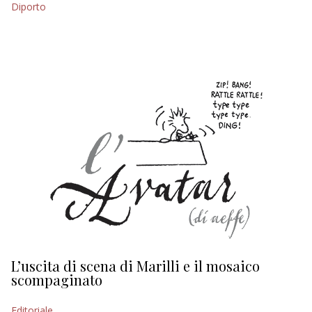
Diporto
EDITORIALI
L’uscita di scena di Marilli e il mosaico
D
scompaginato
Ed
Editoriale