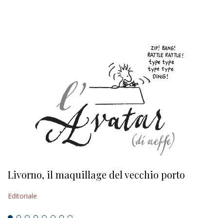
EDITORIALI
Livorno, il maquillage del vecchio porto
L
s
Editoriale
Ed