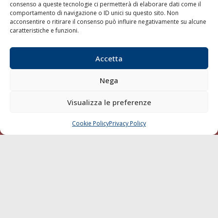
consenso a queste tecnologie ci permetterà di elaborare dati come il
LA GAZZETTA MARITTIMA
comportamento di navigazione o ID unici su questo sito. Non
acconsentire o ritirare il consenso può influire negativamente su alcune
Indirizzo:
Scali D'Azeglio, 20, 57123 Livorno
caratteristiche e funzioni.
Telefono:
0586 893358
Fax:
0586 892324
Accetta
Email:
redazione@gazzettamarittima.it
P.IVA:
00118570498
Nega
Società Editoriale Marittima a r.l. (Editore) - Autorizzazione
del Tribunale di Livorno n. 217 del 10 giugno 1968 - N°
Visualizza le preferenze
iscrizione al ROC (Registro Operatori delle Comunicazioni)
della Società Editoriale Marittima a r.l.: N° 1301 Iscrizione
della testata elettronica La Gazzetta Marittima al Tribunale
Cookie Policy
Privacy Policy
CHIAMA
SCRIVI
di Livorno del 15/09/2010.
LINK
Shipping
Porti/Interporti
Trasporti