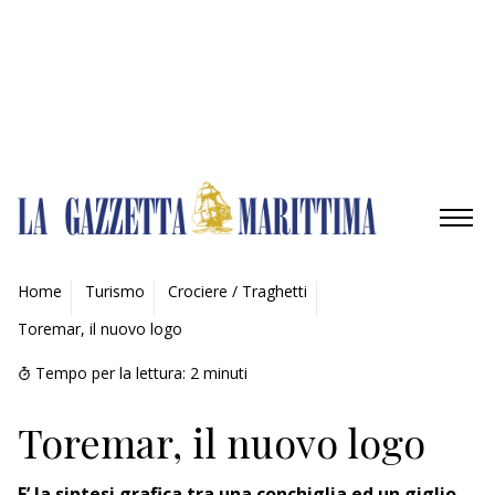
Gestisci opzioni
Gestisci servizi
Gestisci {vendor_count} fornitori
Per saperne di più su questi scopi
Accetta
Nega
Visualizza le preferenze
Salva preferenze
Visualizza le preferenze
Cookie Policy
Privacy Policy
AMBIENTE
Home
Turismo
Crociere / Traghetti
Toremar, il nuovo logo
MOBILITÀ
Tempo per la lettura:
2
minuti
INDUSTRIA
Toremar, il nuovo logo
RICERCA
E’ la sintesi grafica tra una conchiglia ed un giglio