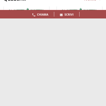
CHIAMA
SCRIVI
LA GAZZETTA MARITTIMA
Indirizzo:
Scali D'Azeglio, 20, 57123 Livorno
Telefono:
0586 893358
Fax:
0586 892324