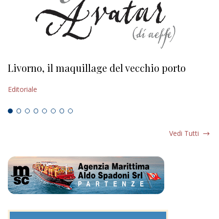
Livorno, il maquillage del vecchio porto
L
s
Editoriale
Ed
Vedi Tutti