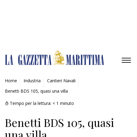
Gestisci opzioni
Gestisci servizi
Gestisci {vendor_count} fornitori
Per saperne di più su questi scopi
Accetta
Nega
Visualizza le preferenze
Salva preferenze
Visualizza le preferenze
Cookie Policy
Privacy Policy
AMBIENTE
Home
Industria
Cantieri Navali
Benetti BDS 105, quasi una villa
MOBILITÀ
Tempo per la lettura:
< 1
minuto
INDUSTRIA
Benetti BDS 105, quasi
RICERCA
una villa