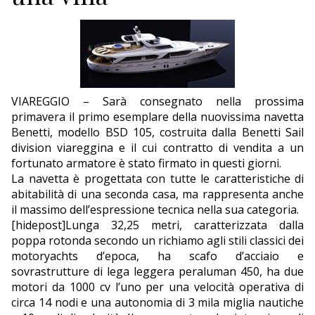
ECONOMIA
TURISMO
CULTURA
VIAREGGIO – Sarà consegnato nella prossima
NAUTICA
primavera il primo esemplare della nuovissima navetta
Benetti, modello BSD 105, costruita dalla Benetti Sail
EDITORIALI
division viareggina e il cui contratto di vendita a un
fortunato armatore è stato firmato in questi giorni.
La navetta è progettata con tutte le caratteristiche di
abitabilità di una seconda casa, ma rappresenta anche
il massimo dell’espressione tecnica nella sua categoria.
[hidepost]Lunga 32,25 metri, caratterizzata dalla
poppa rotonda secondo un richiamo agli stili classici dei
motoryachts d’epoca, ha scafo d’acciaio e
sovrastrutture di lega leggera peraluman 450, ha due
motori da 1000 cv l’uno per una velocità operativa di
circa 14 nodi e una autonomia di 3 mila miglia nautiche