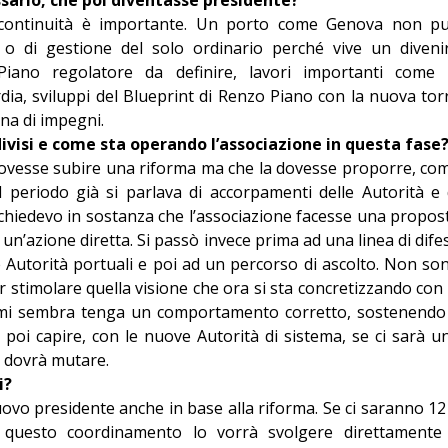
a continuità è importante. Un porto come Genova non p
 o di gestione del solo ordinario perché vive un diveni
 Piano regolatore da definire, lavori importanti come 
ia, sviluppi del Blueprint di Renzo Piano con la nuova tor
ena di impegni.
divisi e come sta operando l’associazione in questa fase
ovesse subire una riforma ma che la dovesse proporre, co
 periodo già si parlava di accorpamenti delle Autorità e 
e chiedevo in sostanza che l’associazione facesse una propos
un’azione diretta. Si passò invece prima ad una linea di dife
le Autorità portuali e poi ad un percorso di ascolto. Non so
 stimolare quella visione che ora si sta concretizzando con 
 mi sembra tenga un comportamento corretto, sostenendo 
poi capire, con le nuove Autorità di sistema, se ci sarà u
e dovrà mutare.
i?
uovo presidente anche in base alla riforma. Se ci saranno 12
 questo coordinamento lo vorrà svolgere direttamente 