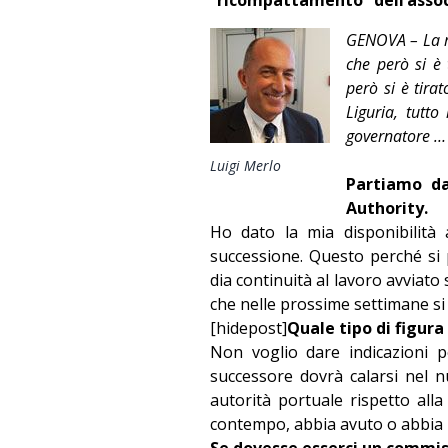
GENOVA – La ri
che però si è 
però si è tira
Liguria, tutto
governatore … 
Luigi Merlo
Partiamo da
Authority.
Ho dato la mia disponibilità 
successione. Questo perché si p
dia continuità al lavoro avviato
che nelle prossime settimane si
[hidepost]
Quale tipo di figura
Non voglio dare indicazioni 
successore dovrà calarsi nel 
autorità portuale rispetto alla
contempo, abbia avuto o abbia
Se dovesse esserci un commis