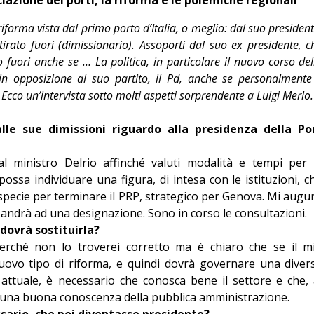
Giorgio
forma vista dal primo porto d’Italia, o meglio: dal suo president
Editoriale
tirato fuori (dimissionario). Assoporti dal suo ex presidente, c
to fuori anche se … La politica, in particolare il nuovo corso del
 in opposizione al suo partito, il Pd, anche se personalmente 
Ecco un’intervista sotto molti aspetti sorprendente a Luigi Merlo.
lle sue dimissioni riguardo alla presidenza della Po
al ministro Delrio affinché valuti modalità e tempi per 
ossa individuare una figura, di intesa con le istituzioni, c
 specie per terminare il PRP, strategico per Genova. Mi augu
 andrà ad una designazione. Sono in corso le consultazioni.
 dovrà sostituirla?
perché non lo troverei corretto ma è chiaro che se il m
nuovo tipo di riforma, e quindi dovrà governare una diver
 attuale, è necessario che conosca bene il settore e che, 
 una buona conoscenza della pubblica amministrazione.
sario, che poi diventasse presidente?