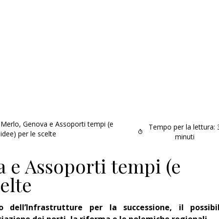
Merlo, Genova e Assoporti tempi (e
Tempo per la lettura:
idee) per le scelte
minuti
 e Assoporti tempi (e
celte
o dell’Infrastrutture per la successione, il possibi
Addio amico
azione dei porti, la riforma e le polemiche regionali