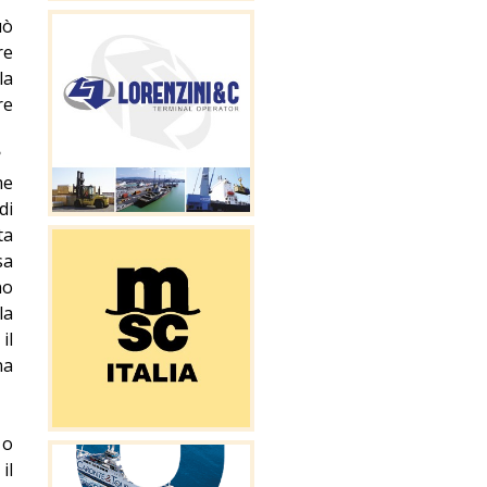
uò
re
la
re
?
me
di
ta
sa
no
la
il
na
 o
il