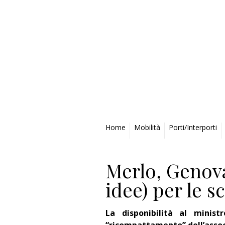
Privacy Policy
Home
Mobilità
Porti/Interporti
Merlo, Genova
idee) per le s
La disponibilità al ministr
“ricompattamento” dell’associ