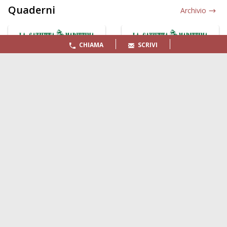
Quaderni
Archivio
CHIAMA
SCRIVI
LA GAZZETTA MARITTIMA
Indirizzo:
Scali D'Azeglio, 20, 57123 Livorno
Telefono:
0586 893358