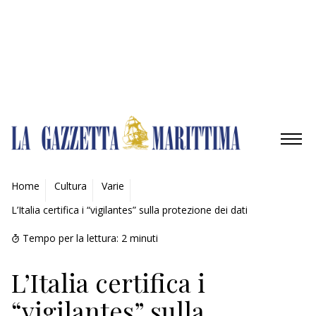
Gestisci opzioni
Gestisci servizi
Gestisci {vendor_count} fornitori
Per saperne di più su questi scopi
Accetta
Nega
Visualizza le preferenze
Salva preferenze
Visualizza le preferenze
Cookie Policy
Privacy Policy
AMBIENTE
Home
Cultura
Varie
L’Italia certifica i “vigilantes” sulla protezione dei dati
MOBILITÀ
Tempo per la lettura:
2
minuti
INDUSTRIA
L’Italia certifica i
RICERCA
“vigilantes” sulla