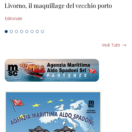
Livorno, il maquillage del vecchio porto
L
s
Editoriale
Ed
Vedi Tutti