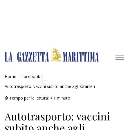
Gestisci opzioni
Gestisci servizi
Gestisci {vendor_count} fornitori
Per saperne di più su questi scopi
Accetta
Nega
Visualizza le preferenze
Salva preferenze
Visualizza le preferenze
Cookie Policy
Privacy Policy
AMBIENTE
Home
facebook
Autotrasporto: vaccini subito anche agli stranieri
MOBILITÀ
Tempo per la lettura:
< 1
minuto
INDUSTRIA
Autotrasporto: vaccini
RICERCA
subito anche agli