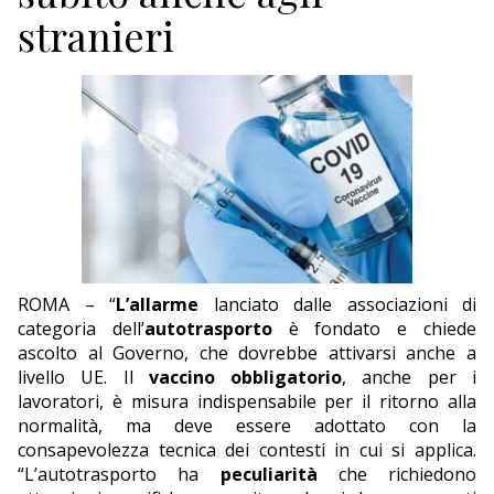
ECONOMIA
stranieri
TURISMO
CULTURA
NAUTICA
EDITORIALI
ROMA – “
L’allarme
lanciato dalle associazioni di
categoria dell’
autotrasporto
è fondato e chiede
ascolto al Governo, che dovrebbe attivarsi anche a
livello UE. Il
vaccino obbligatorio
, anche per i
lavoratori, è misura indispensabile per il ritorno alla
normalità, ma deve essere adottato con la
consapevolezza tecnica dei contesti in cui si applica.
“L’autotrasporto ha
peculiarità
che richiedono