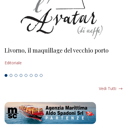
Livorno, il maquillage del vecchio porto
L
s
Editoriale
Ed
Vedi Tutti