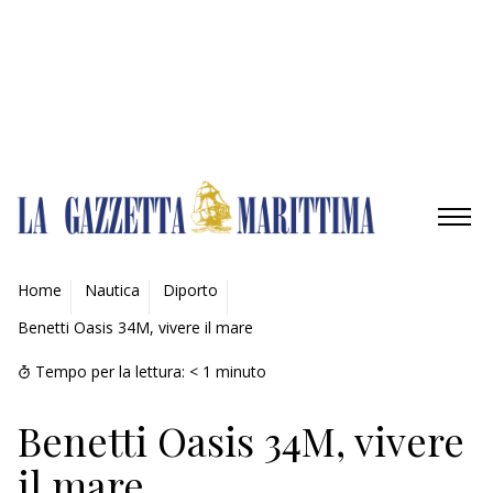
Gestisci opzioni
Gestisci servizi
Gestisci {vendor_count} fornitori
Per saperne di più su questi scopi
Accetta
Nega
Visualizza le preferenze
Salva preferenze
Visualizza le preferenze
Cookie Policy
Privacy Policy
AMBIENTE
Home
Nautica
Diporto
Benetti Oasis 34M, vivere il mare
MOBILITÀ
Tempo per la lettura:
< 1
minuto
INDUSTRIA
Benetti Oasis 34M, vivere
RICERCA
il mare