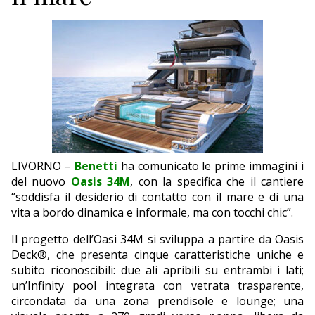
ECONOMIA
TURISMO
CULTURA
NAUTICA
EDITORIALI
LIVORNO –
Benetti
ha comunicato le prime immagini i
del nuovo
Oasis 34M
, con la specifica che il cantiere
“soddisfa il desiderio di contatto con il mare e di una
vita a bordo dinamica e informale, ma con tocchi chic”.
Il progetto dell’Oasi 34M si sviluppa a partire da Oasis
Deck®, che presenta cinque caratteristiche uniche e
subito riconoscibili: due ali apribili su entrambi i lati;
un’Infinity pool integrata con vetrata trasparente,
circondata da una zona prendisole e lounge; una