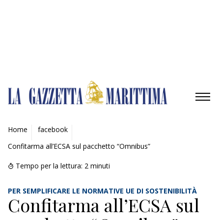
Gestisci opzioni
Gestisci servizi
Gestisci {vendor_count} fornitori
Per saperne di più su questi scopi
Accetta
Nega
Visualizza le preferenze
Salva preferenze
Visualizza le preferenze
Cookie Policy
Privacy Policy
AMBIENTE
Home
facebook
Confitarma all’ECSA sul pacchetto “Omnibus”
MOBILITÀ
Tempo per la lettura:
2
minuti
INDUSTRIA
PER SEMPLIFICARE LE NORMATIVE UE DI SOSTENIBILITÀ
RICERCA
Confitarma all’ECSA sul