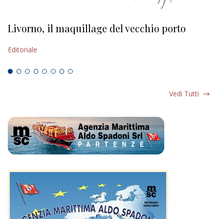
Livorno, il maquillage del vecchio porto
L
s
Editoriale
Ed
Vedi Tutti