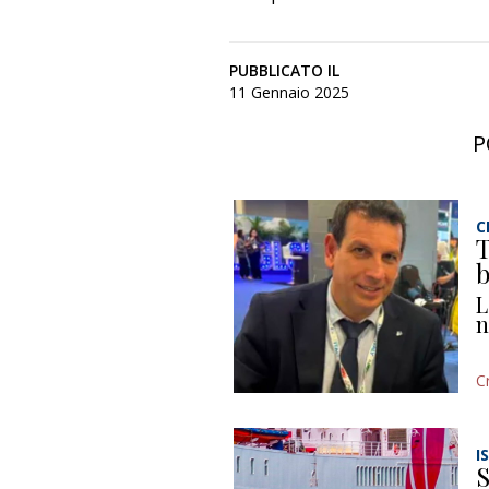
PUBBLICATO IL
11 Gennaio 2025
P
C
T
b
L
n
C
I
S