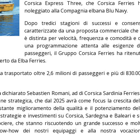
Corsica Express Three, che Corsica Ferries 
Giorgio
noleggiato alla Compagnia elbana Blu Navy.
Editoriale
Dopo tredici stagioni di successi e consens
caratterizzate da una proposta commerciale che 
è distinta per velocità, frequenza e comodità e 
una programmazione attenta alle esigenze d
passeggeri, il Gruppo Corsica Ferries ha ritenu
erto da Elba Ferries.
a trasportato oltre 2,6 milioni di passeggeri e più di 830.0
a dichiarato Sebastien Romani, ad di Corsica Sardinia Ferries
one strategica, che dal 2025 avrà come focus la crescita del
costante miglioramento della qualità e il potenziamento del
strategie e investimenti su Corsica, Sardegna e Baleari e s
ociere, che stanno riscuotendo un grande successo e mol
know-how dei nostri equipaggi e alla nostra vocazio