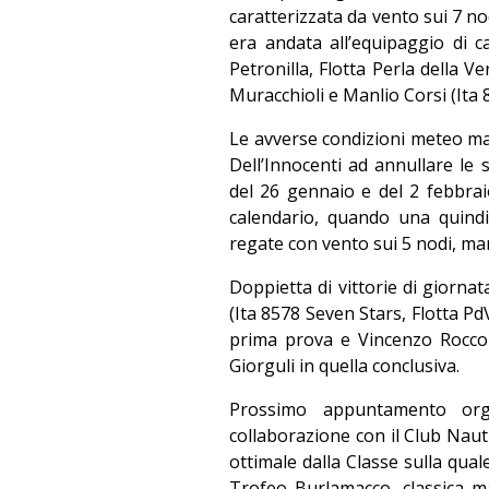
caratterizzata da vento sui 7 no
era andata all’equipaggio di 
Petronilla, Flotta Perla della V
Muracchioli e Manlio Corsi (Ita 8
Le avverse condizioni meteo mar
Dell’Innocenti ad annullare le 
del 26 gennaio e del 2 febbrai
calendario, quando una quind
regate con vento sui 5 nodi, mar
Doppietta di vittorie di giorna
(Ita 8578 Seven Stars, Flotta P
prima prova e Vincenzo Rocco
Giorguli in quella conclusiva.
Prossimo appuntamento org
collaborazione con il Club Naut
ottimale dalla Classe sulla quale 
Trofeo Burlamacco, classica m