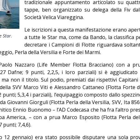
tradizionale appuntamento articolato su quatt
Giorgio
tappe, ben organizzato su delega della Fiv dal
Editoriale
Società Velica Viareggina.
Le iscrizioni a questa manifestazione erano aper
e Star.
a tutte le Star ma, come da Bando, la classifica p
decretare i Campioni di Flotte riguardava soltan
reggio, Perla della Versilia e Forte dei Marmi.
0 Paolo Nazzaro (Life Member Flotta Bracciano) con a pr
27 Dafne; 9 punti, 2,2,5, i loro parziali) si è aggiudicato 
e ma non il titolo. Sul podio, premiati dai rispettivi Capitani 
i della SVV Marco Viti e Alessandro Cattaneo (Flotta Forte d
unti; 5,3,4 i parziali), l’equipaggio composto dallo spezzin
 Giovanni Giorguli (Flotta Perla della Versilia, SVV, Ita 856
il mitico Ennio Buonomo – l’AD Codecasa che ha fra l’altro pre
pa America, – con a prua Marco Esposito (Flotta Perla del
 punti; 7,4,6).
so 12 gennaio) era stato possibile disputare una sola pro