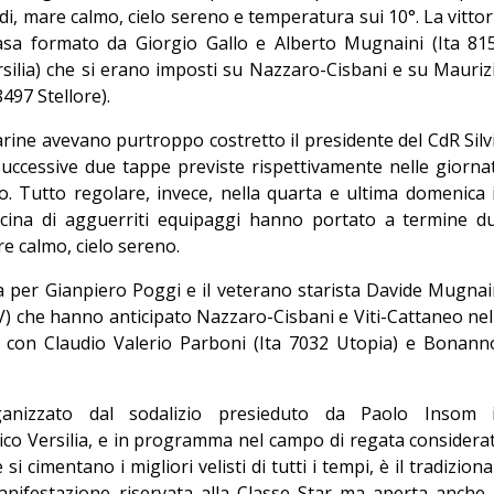
di, mare calmo, cielo sereno e temperatura sui 10°. La vittor
casa formato da Giorgio Gallo e Alberto Mugnaini (Ita 81
ersilia) che si erano imposti su Nazzaro-Cisbani e su Mauriz
497 Stellore).
ine avevano purtroppo costretto il presidente del CdR Silv
successive due tappe previste rispettivamente nelle giorna
o. Tutto regolare, invece, nella quarta e ultima domenica 
icina di agguerriti equipaggi hanno portato a termine d
e calmo, cielo sereno.
ta per Gianpiero Poggi e il veterano starista Davide Mugnai
dV) che hanno anticipato Nazzaro-Cisbani e Viti-Cattaneo nel
 con Claudio Valerio Parboni (Ita 7032 Utopia) e Bonann
anizzato dal sodalizio presieduto da Paolo Insom 
ico Versilia, e in programma nel campo di regata considera
si cimentano i migliori velisti di tutti i tempi, è il tradiziona
anifestazione riservata alla Classe Star ma aperta anche 