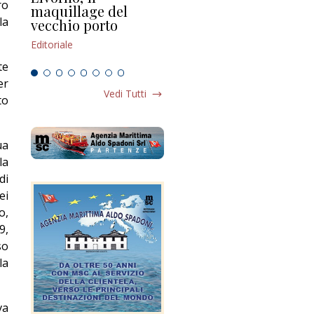
ro
maquillage del
Marilli e il mosaico
gu
la
vecchio porto
scompaginato
Edi
Editoriale
Editoriale
te
er
Vedi Tutti
to
ua
la
di
ei
o,
9,
so
la
va