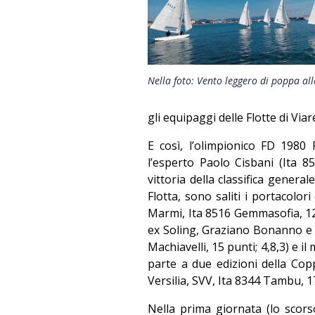
Nella foto: Vento leggero di poppa all
gli equipaggi delle Flotte di Via
E così, l’olimpionico FD 198
l’esperto Paolo Cisbani (Ita 85
vittoria della classifica general
Flotta, sono saliti i portacolor
Marmi, Ita 8516 Gemmasofia, 12 p
ex Soling, Graziano Bonanno e da
Machiavelli, 15 punti; 4,8,3) e 
parte a due edizioni della Cop
Versilia, SVV, Ita 8344 Tambu, 17
Nella prima giornata (lo scor