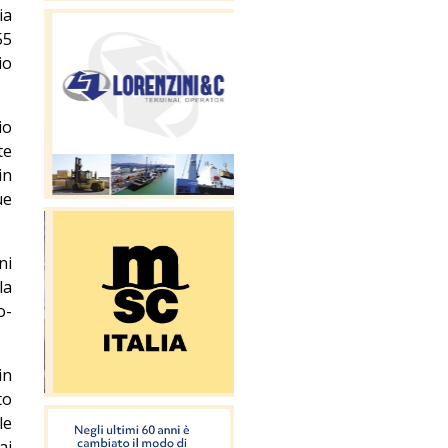
ia
55
io
io
te
in
ue
ni
la
o-
in
to
le
ai