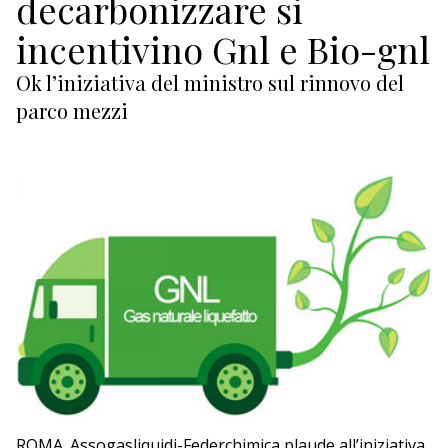
decarbonizzare si
ECONOMIA
incentivino Gnl e Bio-gnl
TURISMO
Ok l’iniziativa del ministro sul rinnovo del
CULTURA
parco mezzi
NAUTICA
EDITORIALI
ROMA. Assogasliquidi-Federchimica plaude all’iniziativa