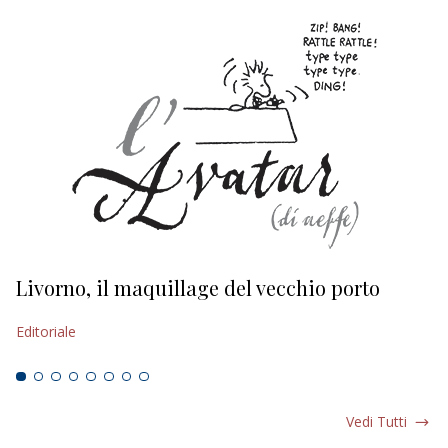
Livorno, il maquillage del vecchio porto
L
s
Editoriale
Ed
Vedi Tutti