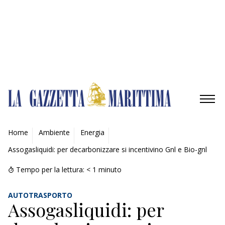
Gestisci opzioni
Gestisci servizi
Gestisci {vendor_count} fornitori
Per saperne di più su questi scopi
Accetta
Nega
Visualizza le preferenze
Salva preferenze
Visualizza le preferenze
Cookie Policy
Privacy Policy
AMBIENTE
Home
Ambiente
Energia
Assogasliquidi: per decarbonizzare si incentivino Gnl e Bio-gnl
MOBILITÀ
Tempo per la lettura:
< 1
minuto
INDUSTRIA
AUTOTRASPORTO
RICERCA
Assogasliquidi: per